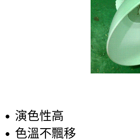
演色性高
色溫不飄移