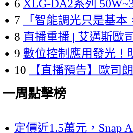
6
XLG-DA2系列 50W~3
7
「智能調光只是基本
8
直播重播 | 艾邁斯歐
9
數位控制應用發光！
10
【直播預告】歐司
一周點擊榜
定價近1.5萬元，Snap