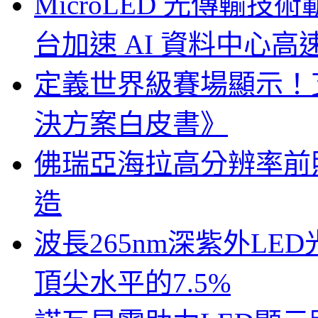
MicroLED 光傳輸
台加速 AI 資料中心
定義世界級賽場顯示！
決方案白皮書》
佛瑞亞海拉高分辨率前照燈
造
波長265nm深紫外LE
頂尖水平的7.5%