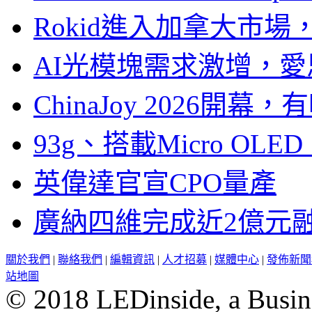
Rokid進入加拿大市
AI光模塊需求激增，愛
ChinaJoy 2026
93g、搭載Micro OL
英偉達官宣CPO量產
廣納四維完成近2億元
關於我們
|
聯絡我們
|
編輯資訊
|
人才招募
|
媒體中心
|
發佈新聞
站地圖
© 2018 LEDinside, a Busin