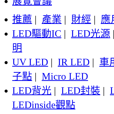
展覽會議
推薦
|
產業
|
財經
|
應
LED驅動IC
|
LED光源
明
UV LED
|
IR LED
|
車
子點
|
Micro LED
LED背光
|
LED封裝
|
LEDinside觀點