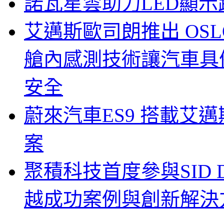
諾瓦星雲助力LED顯
艾邁斯歐司朗推出 OSLON
艙內感測技術讓汽車具
安全
蔚來汽車ES9 搭載艾
案
聚積科技首度參與SID Di
越成功案例與創新解決