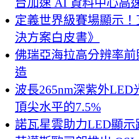
台加速 AI 資料中心
定義世界級賽場顯示！
決方案白皮書》
佛瑞亞海拉高分辨率前照燈
造
波長265nm深紫外LE
頂尖水平的7.5%
諾瓦星雲助力LED顯