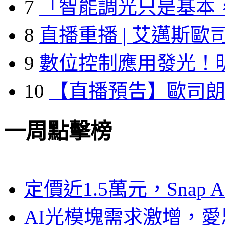
7
「智能調光只是基本
8
直播重播 | 艾邁斯歐
9
數位控制應用發光！
10
【直播預告】歐司
一周點擊榜
定價近1.5萬元，Snap
AI光模塊需求激增，愛