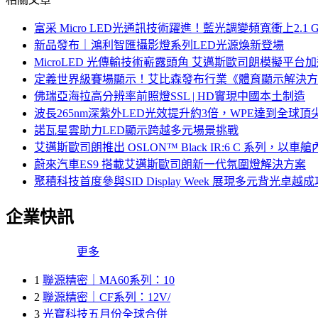
富采 Micro LED光通訊技術躍進！藍光調變頻寬衝上2.1 G
新品發布｜鴻利智匯攝影燈系列LED光源煥新登場
MicroLED 光傳輸技術嶄露頭角 艾邁斯歐司朗模擬平台加
定義世界級賽場顯示！艾比森發布行業《體育顯示解決方
佛瑞亞海拉高分辨率前照燈SSL | HD實現中國本土制造
波長265nm深紫外LED光效提升約3倍，WPE達到全球頂尖
諾瓦星雲助力LED顯示跨越多元場景挑戰
艾邁斯歐司朗推出 OSLON™ Black IR:6 C 系
蔚來汽車ES9 搭載艾邁斯歐司朗新一代氛圍燈解決方案
聚積科技首度參與SID Display Week 展現多元背光
企業快訊
更多
1
聯源精密｜MA60系列：10
2
聯源精密｜CF系列：12V/
3
光寶科技五月份全球合併