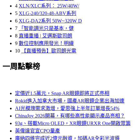
4
XLN/XLC系列： 25W/40W/
5
XLG-240/320-48-ABV系列
6
XLG-DA2系列 50W~320W D
7
「智能調光只是基本，健
8
直播重播 | 艾邁斯歐司朗
9
數位控制應用發光！明緯
10
【直播預告】歐司朗光電
一周點擊榜
定價近1.5萬元，Snap AR眼鏡即將正式亮相
Rokid進入加拿大市場，國產AR眼鏡企業出海加速
AI光模塊需求激增，愛思強上半年訂單增長54%
ChinaJoy 2026開幕，有哪些高性能顯示產品亮相？
93g、搭載Micro OLED，XR眼鏡URXR One開啟眾籌
英偉達官宣CPO量產
廣納四維完成近2億元融資，加碼AR全彩光波導