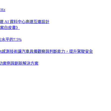
Hz
速 AI 資料中心高速互連設計
案白皮書》
水平的7.5%
列，以車艙內感測技術讓汽車具備觀察與判斷能力，提升駕駛安全
卓越成功案例與創新解決方案