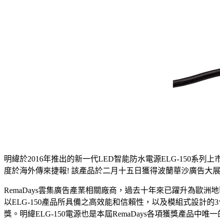
明緯於2016年推出的新一代LED智能防水電源ELG-150
度於海外傳來捷報! 該產品於二月十五日獲得波蘭華沙廣告大展R
RemaDays雲集廣告產業相關廠商，過去十年來已躍升為歐
以ELG-150產品所具備之高效能和信賴性，以及模組式設計的3合1智能調光
獎。明緯ELG-150電源也是本屆RemaDays各項獲獎產品中