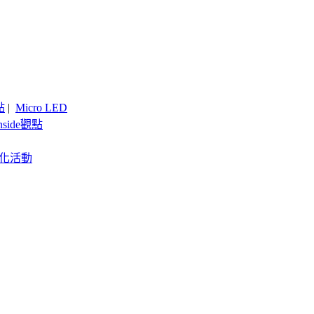
點
|
Micro LED
nside觀點
客製化活動