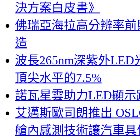
決方案白皮書》
佛瑞亞海拉高分辨率前照燈
造
波長265nm深紫外LE
頂尖水平的7.5%
諾瓦星雲助力LED顯
艾邁斯歐司朗推出 OSLON
艙內感測技術讓汽車具