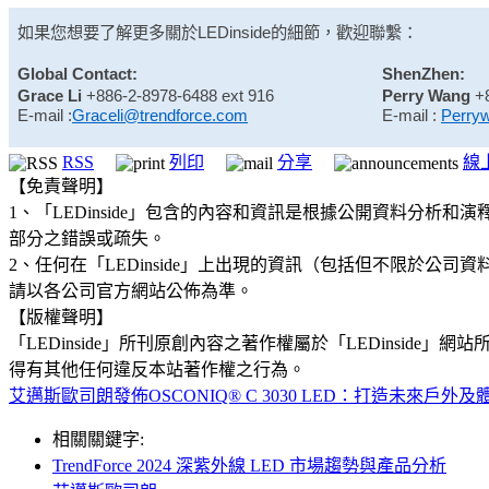
如果您想要了解更多關於
LEDinside
的細節，歡迎聯繫：
Global Contact:
ShenZhen:
Grace Li
+886-2-8978-6488 ext 916
Perry Wang
+
E-mail :
Graceli@trendforce.com
E-mail :
Perry
RSS
列印
分享
線
【免責聲明】
1、「LEDinside」包含的內容和資訊是根據公開資料分
部分之錯誤或疏失。
2、任何在「LEDinside」上出現的資訊（包括但不限於
請以各公司官方網站公佈為準。
【版權聲明】
「LEDinside」所刊原創內容之著作權屬於「LEDins
得有其他任何違反本站著作權之行為。
艾邁斯歐司朗發佈OSCONIQ® C 3030 LED：打造未來戶
相關關鍵字:
TrendForce 2024 深紫外線 LED 市場趨勢與產品分析