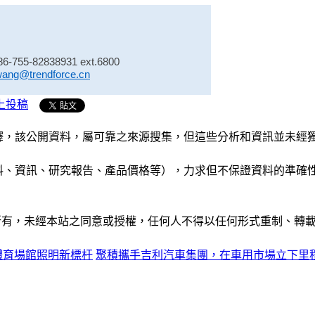
86-755-82838931 ext.6800
wang@trendforce.cn
上投稿
析和演釋，該公開資料，屬可靠之來源搜集，但這些分析和資訊並
公司資料、資訊、研究報告、產品價格等），力求但不保證資料的
ide」網站所有，未經本站之同意或授權，任何人不得以任何形式重
外及體育場館照明新標杆
聚積攜手吉利汽車集團，在車用市場立下里