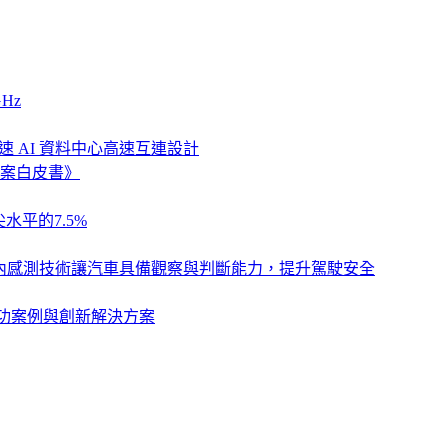
Hz
速 AI 資料中心高速互連設計
案白皮書》
水平的7.5%
列，以車艙內感測技術讓汽車具備觀察與判斷能力，提升駕駛安全
卓越成功案例與創新解決方案