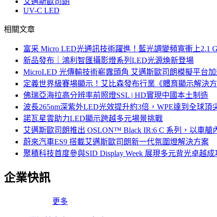
艾邁斯歐司朗
UV-C LED
相關文章
富采 Micro LED光通訊技術躍進！藍光調變頻寬衝上2.1 G
新品發布｜鴻利智匯攝影燈系列LED光源煥新登場
MicroLED 光傳輸技術嶄露頭角 艾邁斯歐司朗模擬平台加
定義世界級賽場顯示！艾比森發布行業《體育顯示解決方
佛瑞亞海拉高分辨率前照燈SSL | HD實現中國本土制造
波長265nm深紫外LED光效提升約3倍，WPE達到全球頂尖
諾瓦星雲助力LED顯示跨越多元場景挑戰
艾邁斯歐司朗推出 OSLON™ Black IR:6 C 系
蔚來汽車ES9 搭載艾邁斯歐司朗新一代氛圍燈解決方案
聚積科技首度參與SID Display Week 展現多元背光
企業快訊
更多