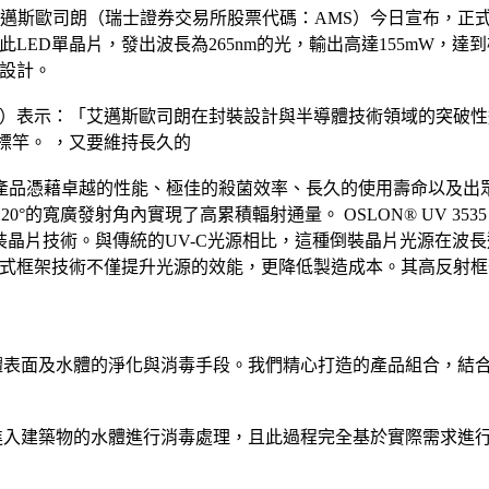
邁斯歐司朗（瑞士證券交易所股票代碼：AMS）今日宣布，正式推出全新
此LED單晶片，發出波長為265nm的光，輸出高達155mW
而設計。
Reiser）表示：「艾邁斯歐司朗在封裝設計與半導體技術領域的突
的標竿。 ，又要維持長久的
產品憑藉卓越的性能、極佳的殺菌效率、長久的使用壽命以及出
120°的寬廣發射角內實現了高累積輻射通量。 OSLON® UV 
基倒裝晶片技術。與傳統的UV-C光源相比，這種倒裝晶片光源在
設計與整合式框架技術不僅提升光源的效能，更降低製造成本。其高
物體表面及水體的淨化與消毒手段。我們精心打造的產品組合，結
對進入建築物的水體進行消毒處理，且此過程完全基於實際需求進行