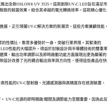
OSLON® UV 3535。這款創新UV-C LED旨在滿足市
，達到極致的殺菌效果。結合其卓越的電光轉換效率，這款精心優化
破性進展，正引領著UV-C解決方案的新潮流，這些方案兼顧效能，
眾的性價比，集眾多優勢於一身，突破行業界限。其緊湊的
3535 LED性能的大幅提升，得益於封裝設計與半導體技術的雙重革
波長選擇、輸出功率調節以及即時啟動功能方面展現出更為顯著的
反射框架設計改善了光的耦合輸出效率與方向性，使得這些產品在快
合高性能的UV-C發射器、光譜感測器與高精度存在檢測裝置，
。 UV-C光源的即時開啟/關閉及調節能力至關重要，因為此反