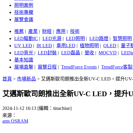
照明案例
技術專欄
展覽會議
推薦
|
產業
|
財經
|
應用
|
技術
LED驅動IC
|
LED光源
|
LED照明
|
LED路燈
|
智慧照明
UV LED
|
IR LED
|
車用LED
|
植物照明
|
OLED
|
量子
LED背光
|
LED封裝
|
LED磊晶
|
營收
|
MOCVD
|
LEDi
基本知識
展場直擊
|
展覽日程
|
TrendForce Events
|
TrendForce
首頁
>
市場新品
>
艾邁斯歐司朗推出全新UV-C LED，提升U
艾邁斯歐司朗推出全新UV-C LED，提升
2024-11-12 16:13 [編輯：tinachiue]
來源：
ams OSRAM