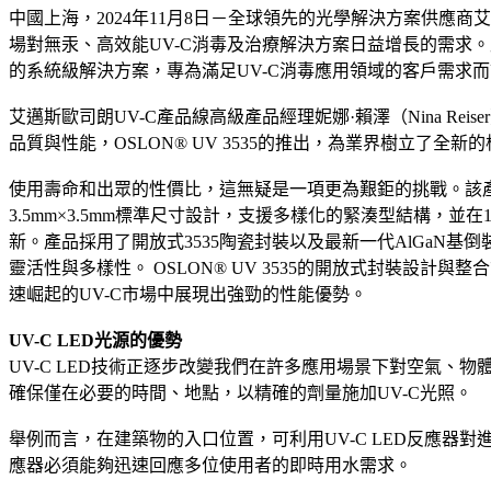
中國上海，2024年11月8日－全球領先的光學解決方案供應商艾
場對無汞、高效能UV-C消毒及治療解決方案日益增長的需求。
的系統級解決方案，專為滿足UV-C消毒應用領域的客戶需求
艾邁斯歐司朗UV-C產品線高級產品經理妮娜·賴澤（Nina 
品質與性能，OSLON® UV 3535的推出，為業界樹立了全新
使用壽命和出眾的性價比，這無疑是一項更為艱鉅的挑戰。該
3.5mm×3.5mm標準尺寸設計，支援多樣化的緊湊型結構，並在
新。產品採用了開放式3535陶瓷封裝以及最新一代AlGaN
靈活性與多樣性。 OSLON® UV 3535的開放式封裝
速崛起的UV-C市場中展現出強勁的性能優勢。
UV-C LED光源的優勢
UV-C LED技術正逐步改變我們在許多應用場景下對空氣、
確保僅在必要的時間、地點，以精確的劑量施加UV-C光照。
舉例而言，在建築物的入口位置，可利用UV-C LED反應器
應器必須能夠迅速回應多位使用者的即時用水需求。