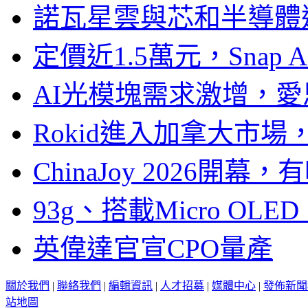
諾瓦星雲與芯和半導體達
定價近1.5萬元，Snap
AI光模塊需求激增，愛
Rokid進入加拿大市
ChinaJoy 2026
93g、搭載Micro OL
英偉達官宣CPO量產
關於我們
|
聯絡我們
|
編輯資訊
|
人才招募
|
媒體中心
|
發佈新聞
站地圖