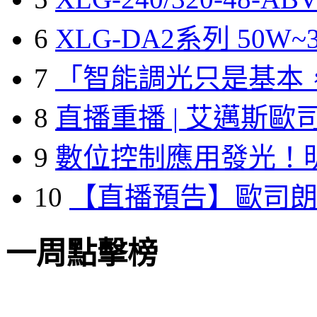
6
XLG-DA2系列 50W~3
7
「智能調光只是基本
8
直播重播 | 艾邁斯歐
9
數位控制應用發光！
10
【直播預告】歐司
一周點擊榜