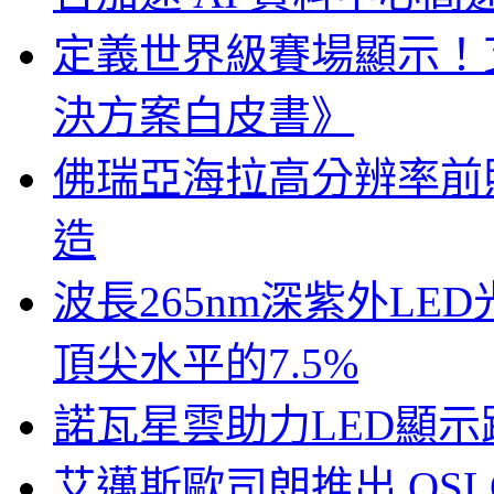
定義世界級賽場顯示！
決方案白皮書》
佛瑞亞海拉高分辨率前照燈
造
波長265nm深紫外LE
頂尖水平的7.5%
諾瓦星雲助力LED顯
艾邁斯歐司朗推出 OSLON