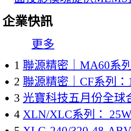
企業快訊
更多
1
聯源精密｜MA60系列
2
聯源精密｜CF系列：1
3
光寶科技五月份全球
4
XLN/XLC系列： 25W
5
XLG-240/320-48-A