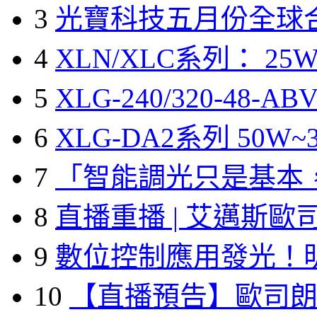
3
光寶科技五月份全球
4
XLN/XLC系列： 25W
5
XLG-240/320-48-A
6
XLG-DA2系列 50W~3
7
「智能調光只是基本
8
直播重播 | 艾邁斯歐
9
數位控制應用發光！
10
【直播預告】歐司