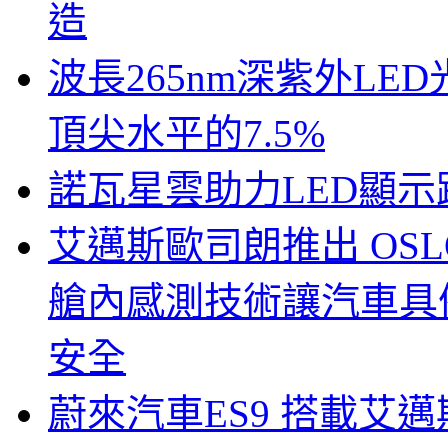
造
波長265nm深紫外LE
頂尖水平的7.5%
諾瓦星雲助力LED顯
艾邁斯歐司朗推出 OSLON
艙內感測技術讓汽車具
安全
蔚來汽車ES9 搭載艾