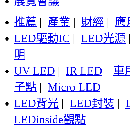
展覽會議
推薦
|
產業
|
財經
|
應
LED驅動IC
|
LED光源
明
UV LED
|
IR LED
|
車
子點
|
Micro LED
LED背光
|
LED封裝
|
LEDinside觀點