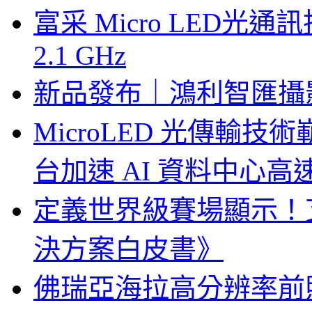
富采 Micro LED
2.1 GHz
新品發布｜鴻利智匯攝
MicroLED 光傳輸
台加速 AI 資料中心
定義世界級賽場顯示！
決方案白皮書》
佛瑞亞海拉高分辨率前照燈