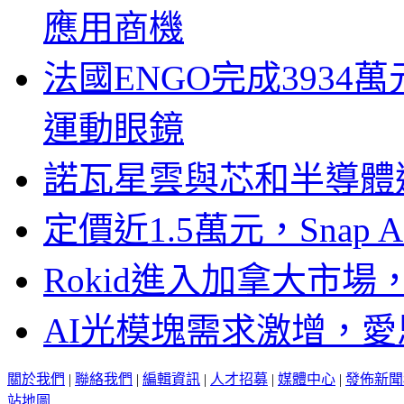
應用商機
法國ENGO完成3934萬
運動眼鏡
諾瓦星雲與芯和半導體達
定價近1.5萬元，Snap
Rokid進入加拿大市
AI光模塊需求激增，愛
關於我們
|
聯絡我們
|
編輯資訊
|
人才招募
|
媒體中心
|
發佈新聞
站地圖