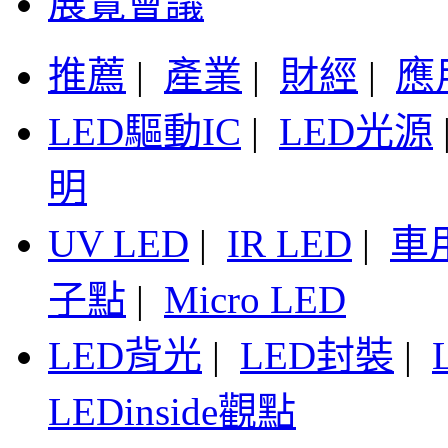
展覽會議
推薦
|
產業
|
財經
|
應
LED驅動IC
|
LED光源
明
UV LED
|
IR LED
|
車
子點
|
Micro LED
LED背光
|
LED封裝
|
LEDinside觀點