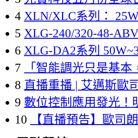
4
XLN/XLC系列： 25W
5
XLG-240/320-48-A
6
XLG-DA2系列 50W~3
7
「智能調光只是基本
8
直播重播 | 艾邁斯歐
9
數位控制應用發光！
10
【直播預告】歐司