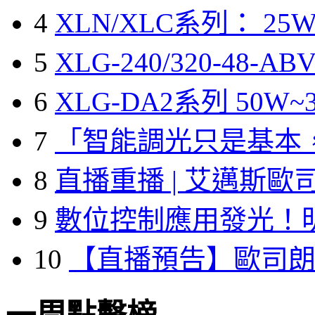
4
XLN/XLC系列： 25W
5
XLG-240/320-48-A
6
XLG-DA2系列 50W~3
7
「智能調光只是基本
8
直播重播 | 艾邁斯歐
9
數位控制應用發光！
10
【直播預告】歐司