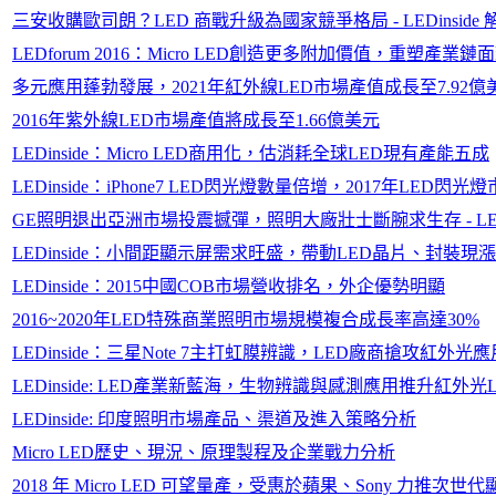
三安收購歐司朗？LED 商戰升級為國家競爭格局 - LEDinside 
LEDforum 2016：Micro LED創造更多附加價值，重塑產業鏈
多元應用蓬勃發展，2021年紅外線LED市場產值成長至7.92億
2016年紫外線LED市場產值將成長至1.66億美元
LEDinside：Micro LED商用化，估消耗全球LED現有產能五成
LEDinside：iPhone7 LED閃光燈數量倍增，2017年LED閃
GE照明退出亞洲市場投震撼彈，照明大廠壯士斷腕求生存 - LEDin
LEDinside：小間距顯示屏需求旺盛，帶動LED晶片、封裝現
LEDinside：2015中國COB市場營收排名，外企優勢明顯
2016~2020年LED特殊商業照明市場規模複合成長率高達30%
LEDinside：三星Note 7主打虹膜辨識，LED廠商搶攻紅外光
LEDinside: LED產業新藍海，生物辨識與感測應用推升紅外光
LEDinside: 印度照明市場產品、渠道及進入策略分析
Micro LED歷史、現況、原理製程及企業戰力分析
2018 年 Micro LED 可望量產，受惠於蘋果、Sony 力推次世