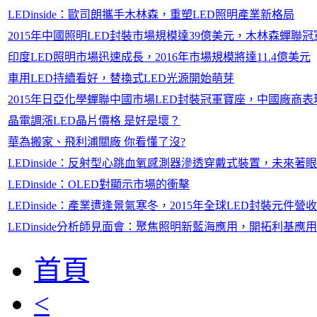
LEDinside：歐司朗攜手木林森，重塑LED照明產業新格局
2015年中國照明LED封裝市場規模達39億美元，木林森蟬聯冠軍 - L
印度LED照明市場迅速成長，2016年市場規模將達11.4億美元
車用LED持續看好，替換式LED光源開始萌芽
2015年日亞化學蟬聯中國市場LED封裝冠軍寶座，中國廠商表現出色 
晶電調漲LED晶片價格 是好是壞？
華為搬家、飛利浦關廠 你看懂了沒?
LEDinside：反射型心跳血氧感測器滲透穿戴式裝置，未來著
LEDinside：OLED對顯示市場的衝擊
LEDinside：產業遭逢景氣寒冬，2015年全球LED封裝元件
LEDinside分析師見面會：聚焦照明新藍海應用，開拓利基應
首頁
<