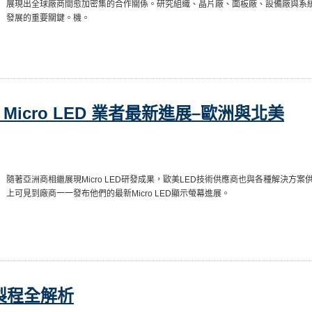
展現出全球廠商間愈加密集的合作關係。研究組織、晶片廠、面板廠、設備廠與系統商之間
發展的重要關鍵。機。
球 Micro LED 業者最新進展–歐洲與北美
隨著亞洲商相繼展現Micro LED研發成果，歐美LED技術供應商也與各種解決方案供應
上可見到廠商一一發布他們的最新Micro LED顯示螢幕進展。
ED製程全解析