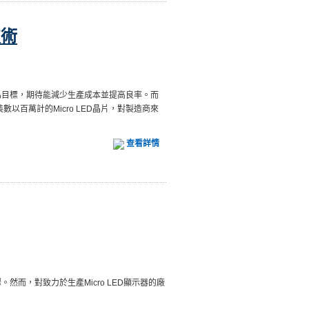
技術
產製程為目標，期待能減少生產成本並提高良率。而
百萬計的Micro LED晶片，對製造商來
查看詳情
然而，對致力於生產Micro LED顯示器的廠