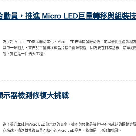
動員，推進 Micro LED巨量轉移與組裝
為了將 Micro LED顯示器商業化，Micro LED技術開發廠商們目前以優化生
其中一項阻力，來自於巨量轉移與晶片接合兩項製程。因為要在目標基板上精準組裝數以
說，實在是一件浩大工程。
ED顯示器檢測修復大挑戰
為了提升並確保Micro LED顯示器的良率，檢測與修復是製程中不可或缺的關鍵步驟。
商來說，檢測並修復巨量而細小的Micro LED晶片，依然是一項艱鉅挑戰。