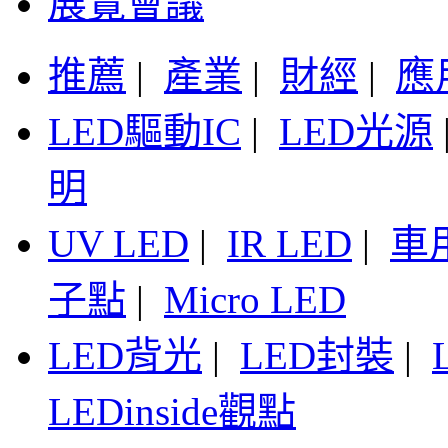
展覽會議
推薦
|
產業
|
財經
|
應
LED驅動IC
|
LED光源
明
UV LED
|
IR LED
|
車
子點
|
Micro LED
LED背光
|
LED封裝
|
LEDinside觀點