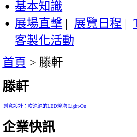
基本知識
展場直擊
|
展覽日程
|
客製化活動
首頁
>
滕軒
滕軒
創意設計：吹泡泡的LED燈泡 Light-On
企業快訊