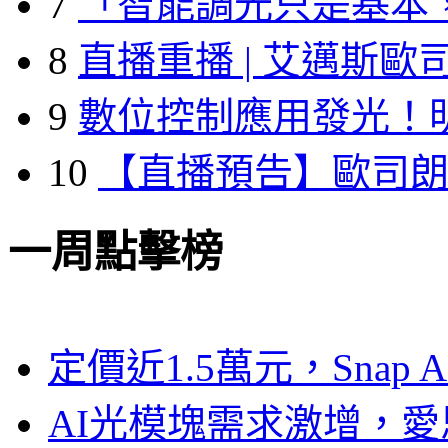
7
「智能調光只是基本
8
直播重播 | 艾邁斯歐
9
數位控制應用發光！
10
【直播預告】歐司
一周點擊榜
定價近1.5萬元，Snap
AI光模塊需求激增，愛