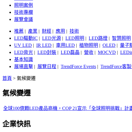
照明案例
技術專欄
展覽會議
推薦
|
產業
|
財經
|
應用
|
技術
LED驅動IC
|
LED光源
|
LED照明
|
LED路燈
|
智慧照明
UV LED
|
IR LED
|
車用LED
|
植物照明
|
OLED
|
量子
LED背光
|
LED封裝
|
LED磊晶
|
營收
|
MOCVD
|
LEDi
基本知識
展場直擊
|
展覽日程
|
TrendForce Events
|
TrendForce
首頁
>
氣候變遷
氣候變遷
全球100億顆LED產品商機，COP 21宣示「全球照明挑戰」計
企業快訊