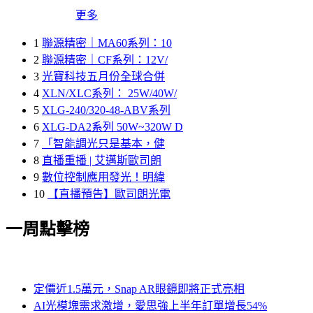
更多
1
聯源精密｜MA60系列：10
2
聯源精密｜CF系列：12V/
3
光寶科技五月份全球合併
4
XLN/XLC系列： 25W/40W/
5
XLG-240/320-48-ABV系列
6
XLG-DA2系列 50W~320W D
7
「智能調光只是基本，健
8
直播重播 | 艾邁斯歐司朗
9
數位控制應用發光！明緯
10
【直播預告】歐司朗光電
一周點擊榜
定價近1.5萬元，Snap AR眼鏡即將正式亮相
AI光模塊需求激增，愛思強上半年訂單增長54%