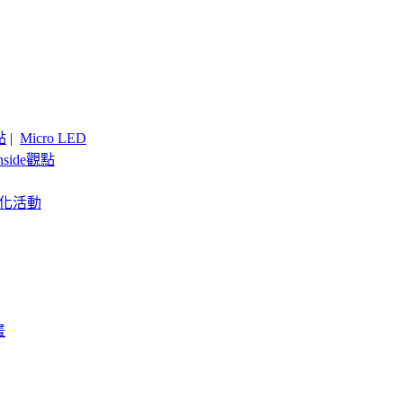
點
|
Micro LED
nside觀點
客製化活動
畫