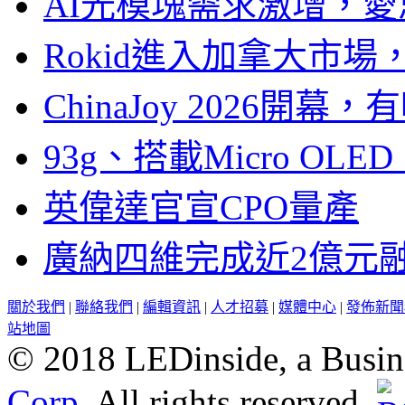
AI光模塊需求激增，愛
Rokid進入加拿大市
ChinaJoy 2026
93g、搭載Micro OL
英偉達官宣CPO量產
廣納四維完成近2億元
關於我們
|
聯絡我們
|
編輯資訊
|
人才招募
|
媒體中心
|
發佈新聞
站地圖
© 2018 LEDinside, a Busin
Corp.
All rights reserved.