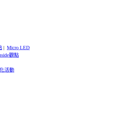
點
|
Micro LED
nside觀點
客製化活動