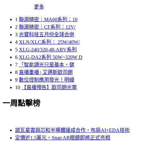
更多
1
聯源精密｜MA60系列：10
2
聯源精密｜CF系列：12V/
3
光寶科技五月份全球合併
4
XLN/XLC系列： 25W/40W/
5
XLG-240/320-48-ABV系列
6
XLG-DA2系列 50W~320W D
7
「智能調光只是基本，健
8
直播重播 | 艾邁斯歐司朗
9
數位控制應用發光！明緯
10
【直播預告】歐司朗光電
一周點擊榜
諾瓦星雲與芯和半導體達成合作，布局AI+EDA技術
定價近1.5萬元，Snap AR眼鏡即將正式亮相