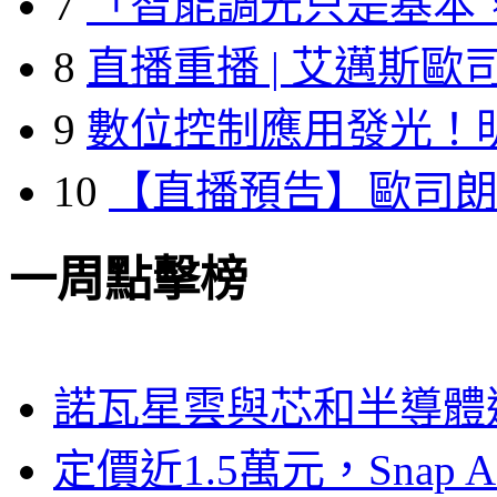
7
「智能調光只是基本
8
直播重播 | 艾邁斯歐
9
數位控制應用發光！
10
【直播預告】歐司
一周點擊榜
諾瓦星雲與芯和半導體達
定價近1.5萬元，Snap