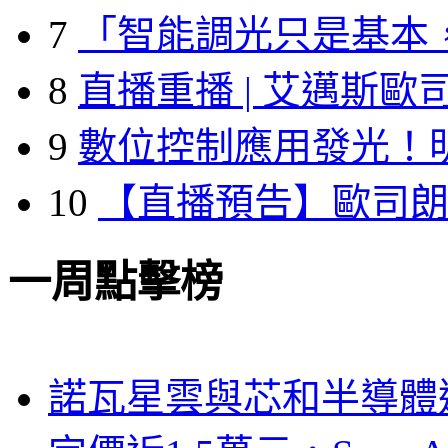
7
「智能調光只是基本
8
直播重播 | 艾邁斯歐
9
數位控制應用發光！
10
【直播預告】歐司
一周點擊榜
諾瓦星雲與芯和半導體達