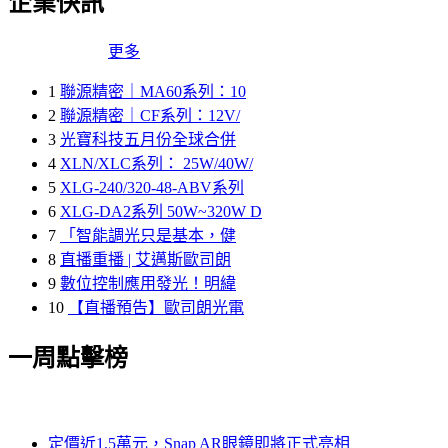
企業快訊
更多
1
聯源精密｜MA60系列：10
2
聯源精密｜CF系列：12V/
3
光寶科技五月份全球合併
4
XLN/XLC系列： 25W/40W/
5
XLG-240/320-48-ABV系列
6
XLG-DA2系列 50W~320W D
7
「智能調光只是基本，健
8
直播重播 | 艾邁斯歐司朗
9
數位控制應用發光！明緯
10
【直播預告】歐司朗光電
一周點擊榜
定價近1.5萬元，Snap AR眼鏡即將正式亮相