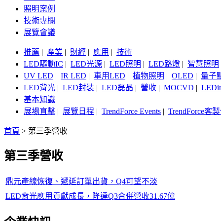
照明案例
技術專欄
展覽會議
推薦
|
產業
|
財經
|
應用
|
技術
LED驅動IC
|
LED光源
|
LED照明
|
LED路燈
|
智慧照明
UV LED
|
IR LED
|
車用LED
|
植物照明
|
OLED
|
量子
LED背光
|
LED封裝
|
LED磊晶
|
營收
|
MOCVD
|
LEDi
基本知識
展場直擊
|
展覽日程
|
TrendForce Events
|
TrendForce
首頁
>
第三季營收
第三季營收
鼎元產線恢復、遞延訂單出貨，Q4可望不淡
LED背光應用貢獻成長，隆達Q3合併營收31.67億