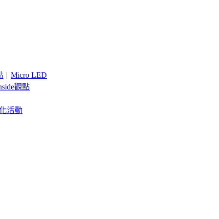
點
|
Micro LED
nside觀點
客製化活動