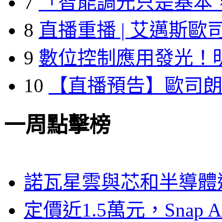
7
「智能調光只是基本
8
直播重播 | 艾邁斯歐
9
數位控制應用發光！
10
【直播預告】歐司
一周點擊榜
諾瓦星雲與芯和半導體達
定價近1.5萬元，Snap