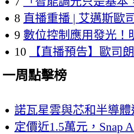
7
「智能調光只是基本
8
直播重播 | 艾邁斯歐
9
數位控制應用發光！
10
【直播預告】歐司
一周點擊榜
諾瓦星雲與芯和半導體達
定價近1.5萬元，Snap