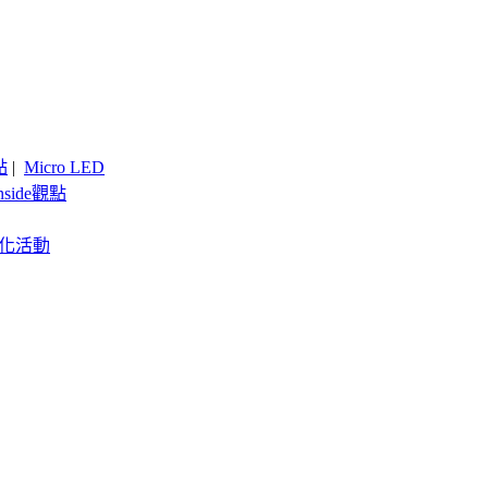
點
|
Micro LED
nside觀點
客製化活動