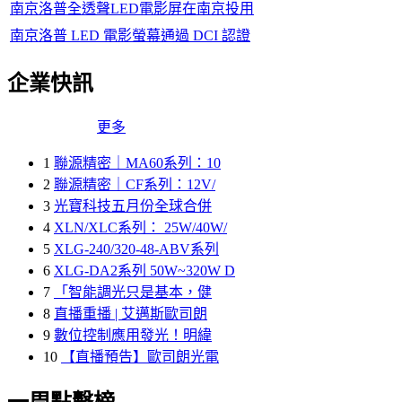
南京洛普全透聲LED電影屏在南京投用
南京洛普 LED 電影螢幕通過 DCI 認證
企業快訊
更多
1
聯源精密｜MA60系列：10
2
聯源精密｜CF系列：12V/
3
光寶科技五月份全球合併
4
XLN/XLC系列： 25W/40W/
5
XLG-240/320-48-ABV系列
6
XLG-DA2系列 50W~320W D
7
「智能調光只是基本，健
8
直播重播 | 艾邁斯歐司朗
9
數位控制應用發光！明緯
10
【直播預告】歐司朗光電
一周點擊榜