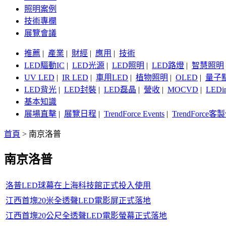
照明案例
技術專欄
展覽會議
推薦
|
產業
|
財經
|
應用
|
技術
LED驅動IC
|
LED光源
|
LED照明
|
LED路燈
|
智慧照明
UV LED
|
IR LED
|
車用LED
|
植物照明
|
OLED
|
量子
LED背光
|
LED封裝
|
LED磊晶
|
營收
|
MOCVD
|
LEDi
基本知識
展場直擊
|
展覽日程
|
TrendForce Events
|
TrendForce
首頁
>
南京洛普
南京洛普
洛普LED球幕在上海科技館正式投入使用
江西首塊20米全透聲LED電影屏正式落地
江西首塊20公尺全透聲LED電影螢幕正式落地