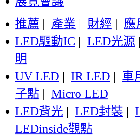
展覽會議
推薦
|
產業
|
財經
|
應
LED驅動IC
|
LED光源
明
UV LED
|
IR LED
|
車
子點
|
Micro LED
LED背光
|
LED封裝
|
LEDinside觀點