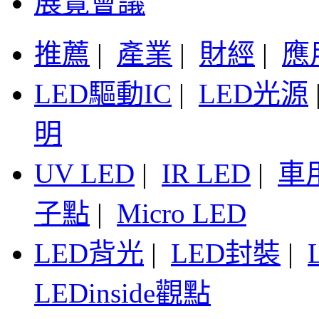
展覽會議
推薦
|
產業
|
財經
|
應
LED驅動IC
|
LED光源
明
UV LED
|
IR LED
|
車
子點
|
Micro LED
LED背光
|
LED封裝
|
LEDinside觀點