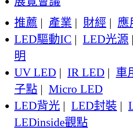
展覽會議
推薦
|
產業
|
財經
|
應
LED驅動IC
|
LED光源
明
UV LED
|
IR LED
|
車
子點
|
Micro LED
LED背光
|
LED封裝
|
LEDinside觀點