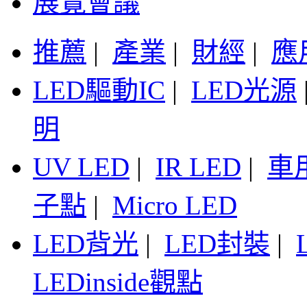
展覽會議
推薦
|
產業
|
財經
|
應
LED驅動IC
|
LED光源
明
UV LED
|
IR LED
|
車
子點
|
Micro LED
LED背光
|
LED封裝
|
LEDinside觀點