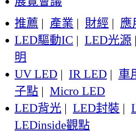
展覽會議
推薦
|
產業
|
財經
|
應
LED驅動IC
|
LED光源
明
UV LED
|
IR LED
|
車
子點
|
Micro LED
LED背光
|
LED封裝
|
LEDinside觀點