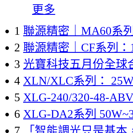
更多
1
聯源精密｜MA60系列
2
聯源精密｜CF系列：1
3
光寶科技五月份全球
4
XLN/XLC系列： 25W
5
XLG-240/320-48-A
6
XLG-DA2系列 50W~3
7
「智能調光只是基本