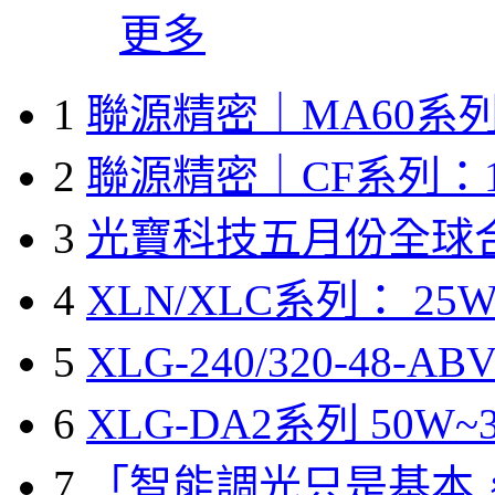
更多
1
聯源精密｜MA60系列
2
聯源精密｜CF系列：1
3
光寶科技五月份全球
4
XLN/XLC系列： 25W
5
XLG-240/320-48-A
6
XLG-DA2系列 50W~3
7
「智能調光只是基本