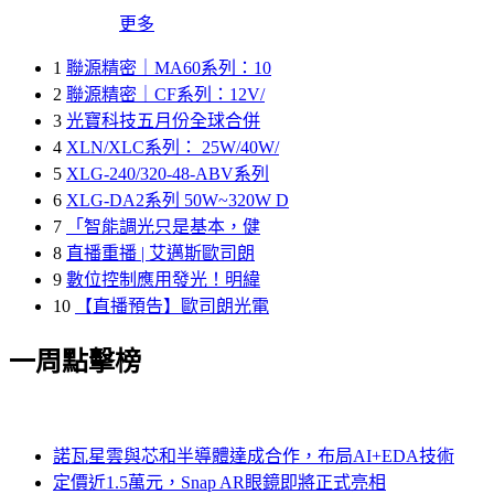
更多
1
聯源精密｜MA60系列：10
2
聯源精密｜CF系列：12V/
3
光寶科技五月份全球合併
4
XLN/XLC系列： 25W/40W/
5
XLG-240/320-48-ABV系列
6
XLG-DA2系列 50W~320W D
7
「智能調光只是基本，健
8
直播重播 | 艾邁斯歐司朗
9
數位控制應用發光！明緯
10
【直播預告】歐司朗光電
一周點擊榜
諾瓦星雲與芯和半導體達成合作，布局AI+EDA技術
定價近1.5萬元，Snap AR眼鏡即將正式亮相