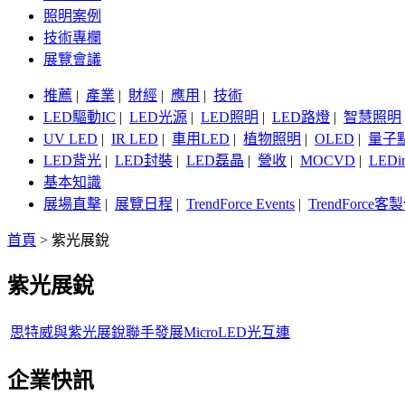
照明案例
技術專欄
展覽會議
推薦
|
產業
|
財經
|
應用
|
技術
LED驅動IC
|
LED光源
|
LED照明
|
LED路燈
|
智慧照明
UV LED
|
IR LED
|
車用LED
|
植物照明
|
OLED
|
量子
LED背光
|
LED封裝
|
LED磊晶
|
營收
|
MOCVD
|
LEDi
基本知識
展場直擊
|
展覽日程
|
TrendForce Events
|
TrendForce
首頁
>
紫光展銳
紫光展銳
思特威與紫光展銳聯手發展MicroLED光互連
企業快訊