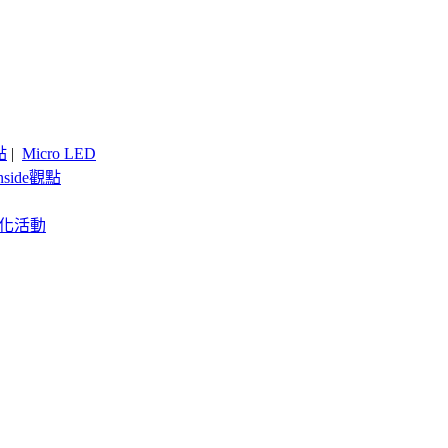
點
|
Micro LED
nside觀點
客製化活動