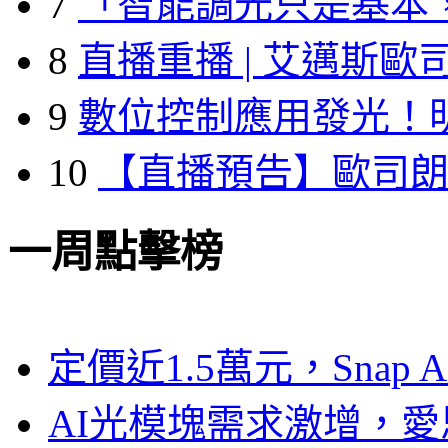
7
「智能調光只是基本
8
直播重播 | 艾邁斯歐
9
數位控制應用發光！
10
【直播預告】歐司
一周點擊榜
定價近1.5萬元，Snap
AI光模塊需求激增，愛