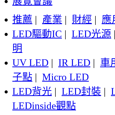
展覽會議
推薦
|
產業
|
財經
|
應
LED驅動IC
|
LED光源
明
UV LED
|
IR LED
|
車
子點
|
Micro LED
LED背光
|
LED封裝
|
LEDinside觀點