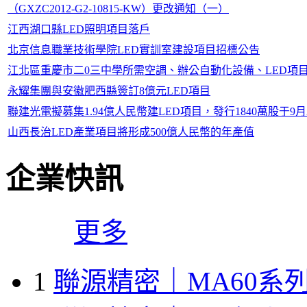
（GXZC2012-G2-10815-KW）更改通知（一）
江西湖口縣LED照明項目落戶
北京信息職業技術學院LED實訓室建設項目招標公告
江北區重慶市二0三中學所需空調、辦公自動化設備、LED項目補遺(項目
永耀集團與安徽肥西縣簽訂8億元LED項目
聯建光電擬募集1.94億人民幣建LED項目，發行1840萬股于9
山西長治LED產業項目將形成500億人民幣的年產值
企業快訊
更多
1
聯源精密｜MA60系列