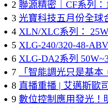
2
聯源精密｜CF系列：1
3
光寶科技五月份全球
4
XLN/XLC系列： 25W
5
XLG-240/320-48-A
6
XLG-DA2系列 50W~3
7
「智能調光只是基本
8
直播重播 | 艾邁斯歐
9
數位控制應用發光！