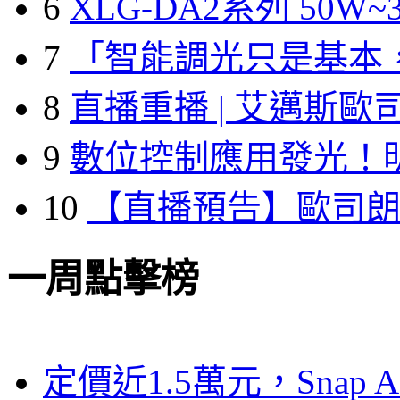
6
XLG-DA2系列 50W~3
7
「智能調光只是基本
8
直播重播 | 艾邁斯歐
9
數位控制應用發光！
10
【直播預告】歐司
一周點擊榜
定價近1.5萬元，Snap