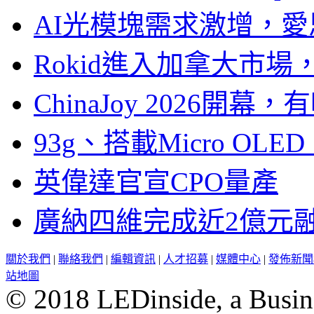
AI光模塊需求激增，愛
Rokid進入加拿大市
ChinaJoy 2026
93g、搭載Micro OL
英偉達官宣CPO量產
廣納四維完成近2億元
關於我們
|
聯絡我們
|
編輯資訊
|
人才招募
|
媒體中心
|
發佈新聞
站地圖
© 2018 LEDinside, a Busin