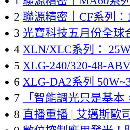
1
聯源精密｜MA60系列
2
聯源精密｜CF系列：1
3
光寶科技五月份全球
4
XLN/XLC系列： 25W
5
XLG-240/320-48-A
6
XLG-DA2系列 50W~3
7
「智能調光只是基本
8
直播重播 | 艾邁斯歐