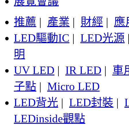
展覽會議
推薦
|
產業
|
財經
|
應
LED驅動IC
|
LED光源
明
UV LED
|
IR LED
|
車
子點
|
Micro LED
LED背光
|
LED封裝
|
LEDinside觀點