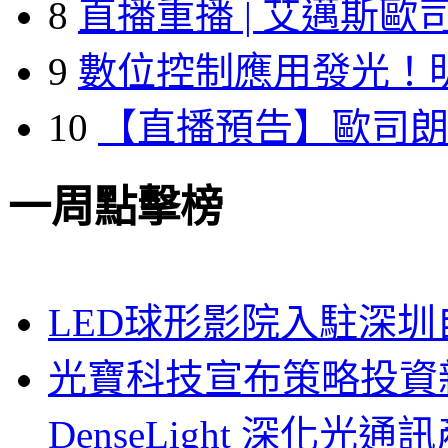
8
直播重播 | 艾邁斯歐
9
數位控制應用發光！
10
【直播預告】歐司
一周點擊榜
LED球形影院入駐深
光寶科技宣布策略投資新
DenseLight 深化