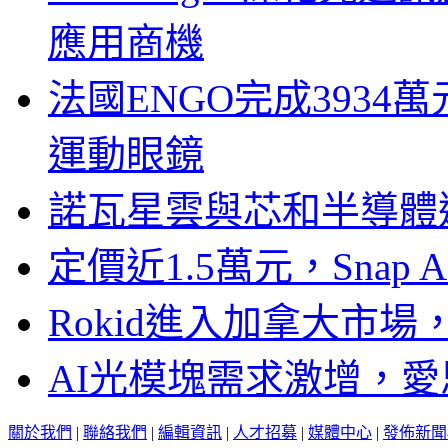
應用商機
法國ENGO完成3934萬
運動眼鏡
諾瓦星雲與芯和半導體達
定價近1.5萬元，Snap
Rokid進入加拿大市
AI光模塊需求激增，愛
關於我們
|
聯絡我們
|
編輯資訊
|
人才招募
|
媒體中心
|
發佈新聞