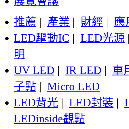
展覽會議
推薦
|
產業
|
財經
|
應
LED驅動IC
|
LED光源
明
UV LED
|
IR LED
|
車
子點
|
Micro LED
LED背光
|
LED封裝
|
LEDinside觀點