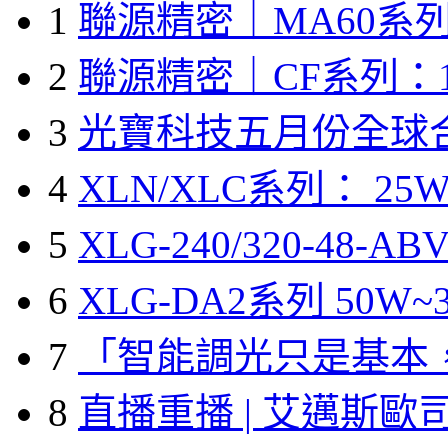
1
聯源精密｜MA60系列
2
聯源精密｜CF系列：1
3
光寶科技五月份全球
4
XLN/XLC系列： 25W
5
XLG-240/320-48-A
6
XLG-DA2系列 50W~3
7
「智能調光只是基本
8
直播重播 | 艾邁斯歐