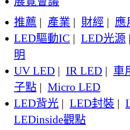
展覽會議
推薦
|
產業
|
財經
|
應
LED驅動IC
|
LED光源
明
UV LED
|
IR LED
|
車
子點
|
Micro LED
LED背光
|
LED封裝
|
LEDinside觀點