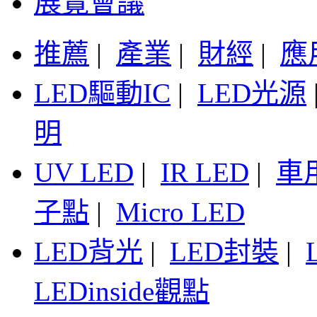
展覽會議
推薦
|
產業
|
財經
|
應
LED驅動IC
|
LED光源
明
UV LED
|
IR LED
|
車
子點
|
Micro LED
LED背光
|
LED封裝
|
LEDinside觀點