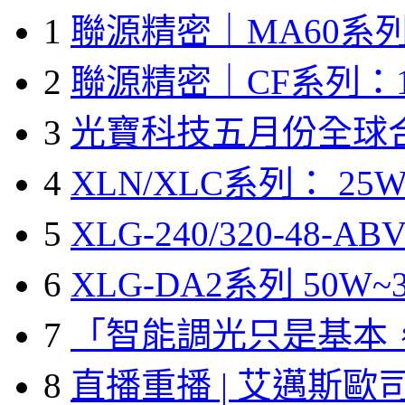
1
聯源精密｜MA60系列
2
聯源精密｜CF系列：1
3
光寶科技五月份全球
4
XLN/XLC系列： 25W
5
XLG-240/320-48-A
6
XLG-DA2系列 50W~3
7
「智能調光只是基本
8
直播重播 | 艾邁斯歐