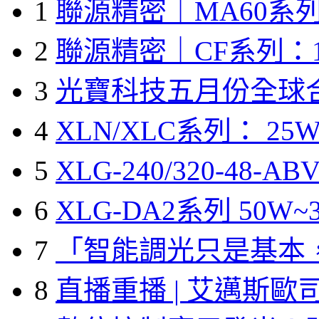
1
聯源精密｜MA60系列
2
聯源精密｜CF系列：1
3
光寶科技五月份全球
4
XLN/XLC系列： 25W
5
XLG-240/320-48-A
6
XLG-DA2系列 50W~3
7
「智能調光只是基本
8
直播重播 | 艾邁斯歐