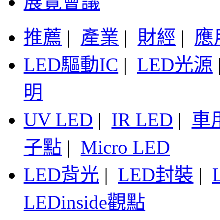
展覽會議
推薦
|
產業
|
財經
|
應
LED驅動IC
|
LED光源
明
UV LED
|
IR LED
|
車
子點
|
Micro LED
LED背光
|
LED封裝
|
LEDinside觀點