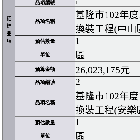
1
品項編號
基隆市102年
招
品項名稱
標
換裝工程(中山
品
1
項
預估數量
區
單位
26,023,175元
預算金額
2
品項編號
基隆市102年
品項名稱
換裝工程(安樂
1
預估數量
區
單位