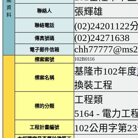
關
資
張輝雄
聯絡人
料
(02)24201122
聯絡電話
(02)24271638
傳真號碼
chh77777@ms21
電子郵件信箱
102B0116
標案案號
基隆市102年度
標案名稱
換裝工程
工程類
標的分類
5164 - 電力工
102公用字第2
工程計畫編號