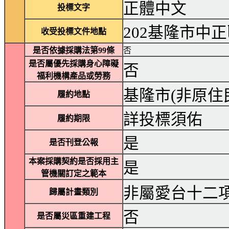
正體中文
投標文字
202基隆市中
收受投標文件地點
是否依據採購法第99條
否
是否屬優先採購身心障礙
否
福利機構產品或勞務
基隆市(非原住
履約地點
詳投標須佑
履約期限
是
是否刊登公報
本案採購契約是否採用主
是
管機關訂定之範本
非屬愛台十二
歸屬計畫類別
否
是否屬災區重建工程