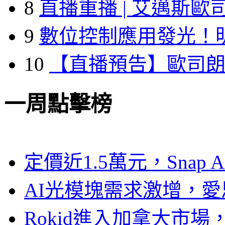
8
直播重播 | 艾邁斯歐
9
數位控制應用發光！
10
【直播預告】歐司
一周點擊榜
定價近1.5萬元，Snap
AI光模塊需求激增，愛
Rokid進入加拿大市