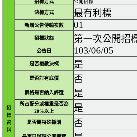
招標方式
公開招標
最有利標
決標方式
01
新增公告傳輸次數
第一次公開招
招標狀態
103/06/05
公告日
是
是否複數決標
否
是否訂有底價
是
價格是否納入評選
所占配分或權重是否為
是
招
20%以上
標
否
是否屬特殊採購
資
料
是否已辦理公開閱覽