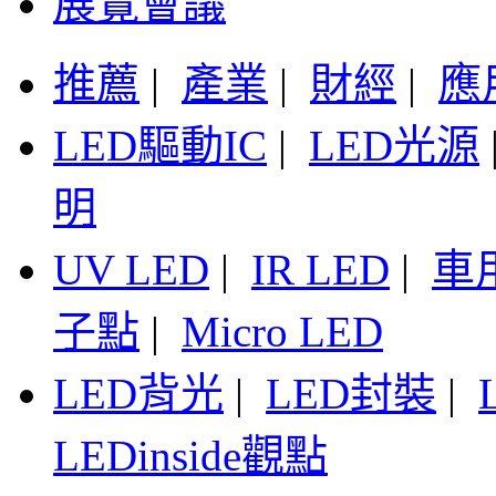
展覽會議
推薦
|
產業
|
財經
|
應
LED驅動IC
|
LED光源
明
UV LED
|
IR LED
|
車
子點
|
Micro LED
LED背光
|
LED封裝
|
LEDinside觀點