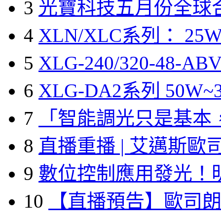
3
光寶科技五月份全球
4
XLN/XLC系列： 25W
5
XLG-240/320-48-A
6
XLG-DA2系列 50W~3
7
「智能調光只是基本
8
直播重播 | 艾邁斯歐
9
數位控制應用發光！
10
【直播預告】歐司