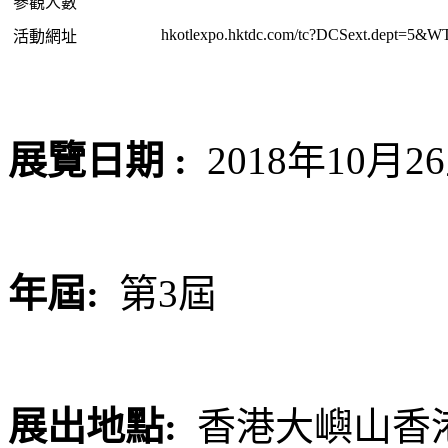
參觀人數
hkotlexpo.hktdc.com/tc?DCSext.dept=5&W
活動網址
展覽日期
:
2018
年
10
月
26
年屆
:
第
3
屆
展出地點
:
香港大嶼山香