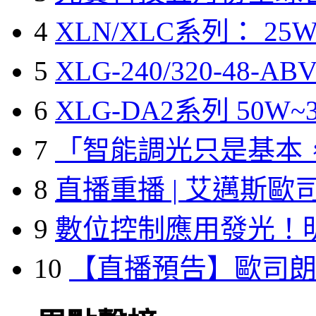
4
XLN/XLC系列： 25W
5
XLG-240/320-48-A
6
XLG-DA2系列 50W~3
7
「智能調光只是基本
8
直播重播 | 艾邁斯歐
9
數位控制應用發光！
10
【直播預告】歐司