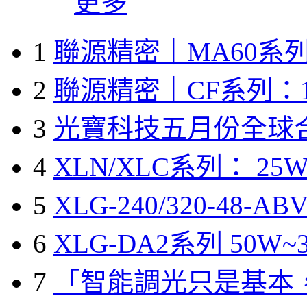
更多
1
聯源精密｜MA60系列
2
聯源精密｜CF系列：1
3
光寶科技五月份全球
4
XLN/XLC系列： 25W
5
XLG-240/320-48-A
6
XLG-DA2系列 50W~3
7
「智能調光只是基本