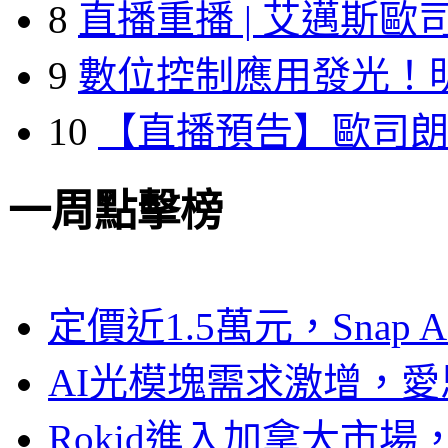
8
直播重播 | 艾邁斯歐
9
數位控制應用發光！
10
【直播預告】歐司
一周點擊榜
定價近1.5萬元，Snap
AI光模塊需求激增，愛
Rokid進入加拿大市