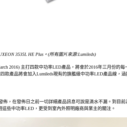
 LUXEON 3535L HE Plus。(所有圖片來源:Lumileds)
ower March 2016) 主打四款中功率LED產品，將會於2016
0等。這四款產品將會加入Lumileds現有的旗艦級中功率LED產品線，涵括LU
29日陸續發佈，在發佈日之前一切詳細產品訊息可說是滴水不漏。到目前
這些中功率LED，更受到室內外照明廠商與業主的關注。