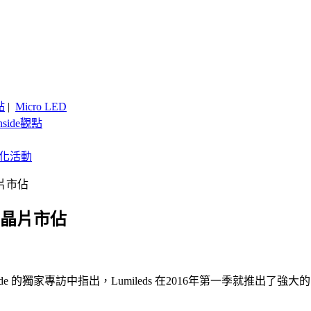
點
|
Micro LED
nside觀點
客製化活動
晶片市佔
D 晶片市佔
LEDinside 的獨家專訪中指出，Lumileds 在2016年第一