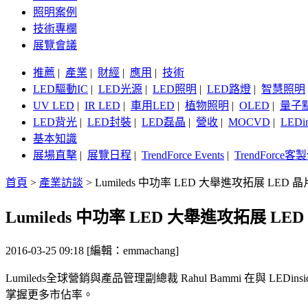
照明案例
技術專欄
展覽會議
推薦
|
產業
|
財經
|
應用
|
技術
LED驅動IC
|
LED光源
|
LED照明
|
LED路燈
|
智慧照明
UV LED
|
IR LED
|
車用LED
|
植物照明
|
OLED
|
量子
LED背光
|
LED封裝
|
LED磊晶
|
營收
|
MOCVD
|
LEDi
基本知識
展場直擊
|
展覽日程
|
TrendForce Events
|
TrendForce
首頁
>
產業訪談
>
Lumileds 中功率 LED 大舉進攻拓展 LED 
Lumileds 中功率 LED 大舉進攻拓展 LE
2016-03-25 09:18 [編輯：emmachang]
Lumileds全球營銷與產品管理副總裁 Rahul Bammi 在與 
掌握更多市佔率。