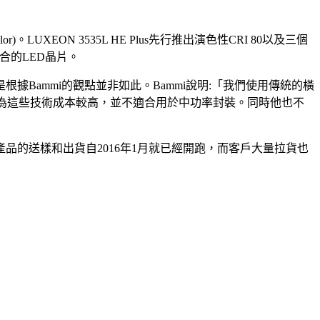
or)。LUXEON 3535L HE Plus先行推出演色性CRI 80以及三個
 組合的LED晶片。
據Bammi的觀點並非如此。Bammi說明:「我們使用傳統的橫
ileds認為這些技術成本較高，並不適合用於中功率封裝。同時他也不
萬顆。產品的送樣和出貨自2016年1月就已經開跑，而客戶大量拉貨也