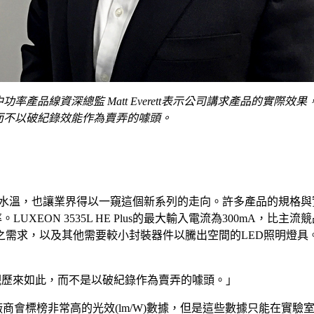
中功率產品線資深總監 Matt Everett表示公司講求產品的實際效果
而不以破紀錄效能作為賣弄的噱頭。
 HE Plus一試水溫，也讓業界得以一窺這個新系列的走向。許多產品的規
UXEON 3535L HE Plus的最大輸入電流為300mA，比主流競品
需求，以及其他需要較小封裝器件以騰出空間的LED照明燈具
品的價值觀歷來如此，而不是以破紀錄作為賣弄的噱頭。」
常有些廠商會標榜非常高的光效(lm/W)數據，但是這些數據只能