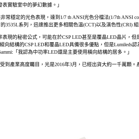
發表實驗室中的夢幻數據。」
穩定的光色表現，達到1/7 th ANSI光色分檔法(1/7th ANSI col
照現有的3535L系列，迅速推出更多相關色溫(CCT)以及演色性(CRI)
現的秘密公式，可能在於CSP LED甚至是覆晶LED晶片，但是根
製造上，縱向結構的CSP LED和覆晶LED具備很多優點，但是Lum
Bammi:「我認為中功率LED還是主要使用橫向結構的居多。」
Plus已經受到產業高度矚目，光是2016年3月，已經出貨大約一千