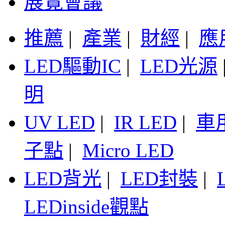
展覽會議
推薦
|
產業
|
財經
|
應
LED驅動IC
|
LED光源
明
UV LED
|
IR LED
|
車
子點
|
Micro LED
LED背光
|
LED封裝
|
LEDinside觀點