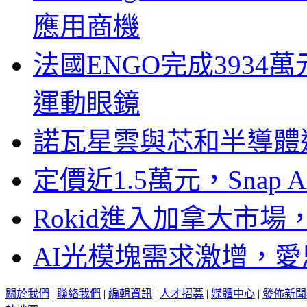
應用商機
法國ENGO完成3934萬
運動眼鏡
諾瓦星雲與芯和半導體達
定價近1.5萬元，Snap
Rokid進入加拿大市
AI光模塊需求激增，愛
關於我們
|
聯絡我們
|
編輯資訊
|
人才招募
|
媒體中心
|
發佈新聞