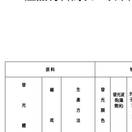
原
料
發
生
發
襯
發光波
產
光
長
(
毫
光
微米
)
方
顏
底
法
色
體