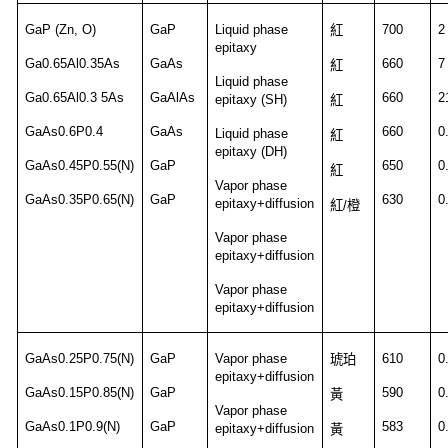
GaP (Zn, O)
GaP
Liquid phase
700
2
紅
epitaxy
Ga0.65Al0.35As
GaAs
660
7
紅
Liquid phase
Ga0.65Al0.3 5As
GaAlAs
660
2
epitaxy (SH)
紅
GaAs0.6P0.4
GaAs
660
0
Liquid phase
紅
epitaxy (DH)
GaAs0.45P0.55(N)
GaP
650
0
紅
Vapor phase
GaAs0.35P0.65(N)
GaP
630
0
epitaxy+diffusion
紅
/
橙
Vapor phase
epitaxy+diffusion
Vapor phase
epitaxy+diffusion
GaAs0.25P0.75(N)
GaP
Vapor phase
610
0
琥珀
epitaxy+diffusion
GaAs0.15P0.85(N)
GaP
590
0
黃
Vapor phase
GaAs0.1P0.9(N)
GaP
583
0
epitaxy+diffusion
黃