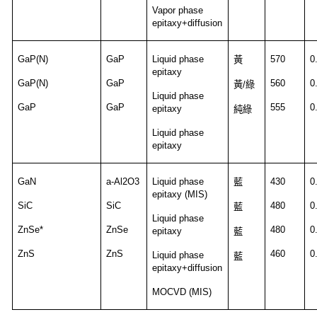
Vapor phase
epitaxy+diffusion
GaP(N)
GaP
Liquid phase
570
0
黃
epitaxy
GaP(N)
GaP
560
0
黃
/
綠
Liquid phase
GaP
GaP
555
0
epitaxy
純綠
Liquid phase
epitaxy
GaN
a-Al2O3
Liquid phase
430
0
藍
epitaxy (MIS)
SiC
SiC
480
0
藍
Liquid phase
ZnSe*
ZnSe
480
0
epitaxy
藍
ZnS
ZnS
460
0
Liquid phase
藍
epitaxy+diffusion
MOCVD (MIS)