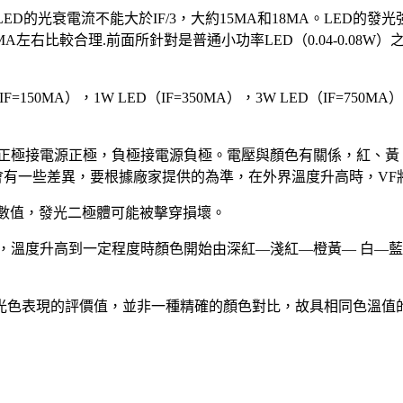
LED的光衰電流不能大於IF/3，大約15MA和18MA。LED的發
左右比較合理.前面所針對是普通小功率LED（0.04-0.08W）
=150MA），1W LED（IF=350MA），3W LED（IF=
的正極接電源正極，負極接電源負極。電壓與顏色有關係，紅、黃、黃
也會有一些差異，要根據廠家提供的為準，在外界溫度升高時，VF
過數值，發光二極體可能被擊穿損壞。
加熱，溫度升高到一定程度時顏色開始由深紅—淺紅—橙黃— 白
光色表現的評價值，並非一種精確的顏色對比，故具相同色溫值