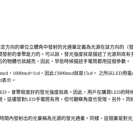
d。光源在給定方向的單位立體角中發射的光通量定義為光源在該方向
間發射的會聚能力的。可以說，發光強度就是描述了光源到底有多
后的物體也就越亮，因此，早些時候描述手電筒都用這個參數。
，1000mcd=1cd，因此15000mcd就是15cd。 之所以LE
cd表示。
ED，會聚程度好的發光強度就高。因此，用戶在購買LED的時候
這儘管對LED手電筒有用，但可觀察角度也受限。另外，同樣的
在單位時間內發射出的光量稱為光源的發光通量。同樣，這個量是