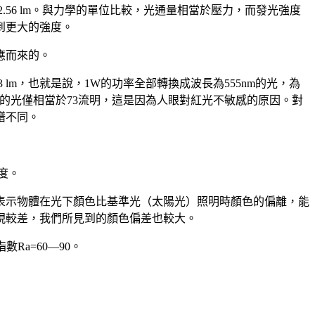
2.56 lm。與力學的單位比較，光通量相當於壓力，而發光強度
到更大的強度。
應而來的。
 lm，也就是說，1W的功率全部轉換成波長為555nm的光，為
1W的光僅相當於73流明，這是因為人眼對紅光不敏感的原因。對
譜不同。
照度。
表示物體在光下顏色比基準光（太陽光）照明時顏色的偏離，能
現較差，我們所見到的顏色偏差也較大。
Ra=60—90。