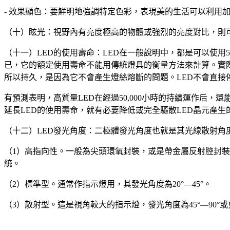
- 效果顯色：要鮮明地強調特定色彩，表現美的生活可以利用
（十）眩光：視野內有亮度極高的物體或強烈的亮度對比，則
（十一）LED的使用壽命：LED在一般說明中，都是可以使用50
已，它的額定使用壽命不能用傳統燈具的衡量方法來計算。實際
所以持久，是因為它不會產生燈絲熔斷的問題。LED不會直接
有預測表明，高質量LED在經過50,000小時的持續運作后
延長LED的使用壽命，就有必要降低或完全驅散LED晶元產生
（十二）LED發光角度：二極體發光角度也就是其光線散射角
（1）高指向性。一般為尖頭環氧封裝，或是帶金屬反射腔封裝
統。
（2）標準型。通常作指示燈用，其發光角度為20°—45°。
（3）散射型。這是視角較大的指示燈，發光角度為45°—90°