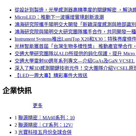
從設計到製造，光學感測器高精準度的關鍵解密 ，解決
MicroLED：推動下一波擴增實境創新浪潮
鴻海研究院攜手陽明交大開發「新穎深度感測與臉部識別
鴻海研究院與陽明交大研究團隊攜手合作，共同開發一種
Instrument Systems推出LumiTop X20和X30：
光林智能獲首屆「台灣生物多樣性獎」 推動產官學合作
交通大學研究團隊以ALD所提供的鈍化保護，提升 Micro 
交通大學雷射60週年系列專文—介紹GaAs及GaN VCSEL
深入了解3D感測關鍵技術元件！交大團隊介紹VCSEL
【LED一周大事】精彩事件大放送
企業快訊
更多
1
聯源精密｜MA60系列：10
2
聯源精密｜CF系列：12V/
3
光寶科技五月份全球合併