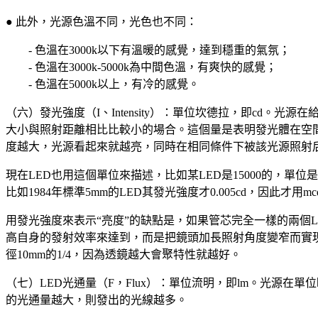
● 此外，光源色溫不同，光色也不同：
- 色溫在3000k以下有溫暖的感覺，達到穩重的氣氛；
- 色溫在3000k-5000k為中間色溫，有爽快的感覺；
- 色溫在5000k以上，有冷的感覺。
（六）發光強度（I、Intensity）：單位坎德拉，即c
大小與照射距離相比比較小的場合。這個量是表明發光體在空
度越大，光源看起來就越亮，同時在相同條件下被該光源照射
現在LED也用這個單位來描述，比如某LED是15000的，單位是mcd
比如1984年標準5mm的LED其發光強度才0.005cd，因此才用m
用發光強度來表示“亮度”的缺點是，如果管芯完全一樣的兩個L
高自身的發射效率來達到，而是把鏡頭加長照射角度變窄而實現，
徑10mm的1/4，因為透鏡越大會聚特性就越好。
（七）LED光通量（F，Flux）：單位流明，即lm。光源
的光通量越大，則發出的光線越多。