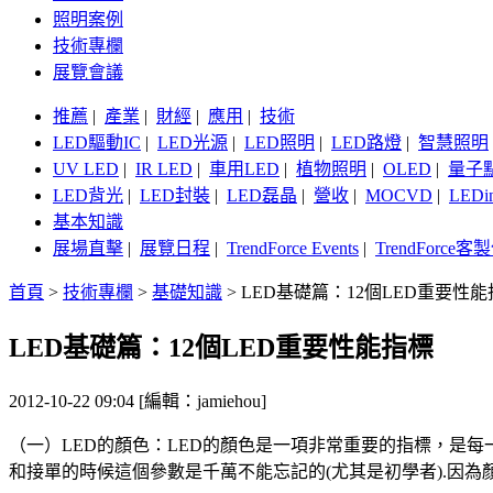
照明案例
技術專欄
展覽會議
推薦
|
產業
|
財經
|
應用
|
技術
LED驅動IC
|
LED光源
|
LED照明
|
LED路燈
|
智慧照明
UV LED
|
IR LED
|
車用LED
|
植物照明
|
OLED
|
量子
LED背光
|
LED封裝
|
LED磊晶
|
營收
|
MOCVD
|
LEDi
基本知識
展場直擊
|
展覽日程
|
TrendForce Events
|
TrendForce
首頁
>
技術專欄
>
基礎知識
>
LED基礎篇：12個LED重要性
LED基礎篇：12個LED重要性能指標
2012-10-22 09:04 [編輯：jamiehou]
（一）LED的顏色：LED的顏色是一項非常重要的指標，是
和接單的時候這個參數是千萬不能忘記的(尤其是初學者).因為