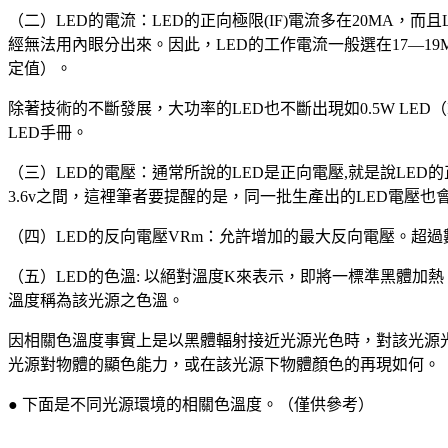
（二）LED的電流：LED的正向極限(IF)電流多在20MA，而且
經無法用內眼分出來。因此，LED的工作電流一般選在17—19MA
定值）。
除著技術的不斷發展，大功率的LED也不斷出現如0.5W LED（IF
LED手冊。
（三）LED的電壓：通常所說的LED是正向電壓,就是說LED
3.6v之間，這裡筆者要提醒的是，同一批生產出的LED電壓
（四）LED的反向電壓VRm：允許增加的最大反向電壓。超
（五）LED的色溫: 以絕對溫度K來表示，即將一標準黑體
溫度稱為該光源之色溫。
因相關色溫度事實上是以黑體輻射接近光源光色時，對該光源
光源對物體的顯色能力，或在該光源下物體顏色的再現如何。
● 下面是不同光源環境的相關色溫度。（僅供參考）