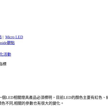
點
|
Micro LED
nside觀點
客製化活動
能指標
每一個LED相關燈具產品必須標明，目前LED的顏色主要有紅色
顏色不同,相關的參數也有很大的變化。