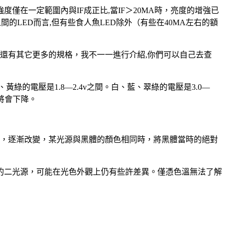
光強度僅在一定範圍內與IF成正比,當IF＞20MA時，亮度的增強已
之間的LED而言,但有些食人魚LED除外（有些在40MA左右的額
750MA）還有其它更多的規格，我不一一進行介紹,你們可以自己去查
綠的電壓是1.8—2.4v之間。白、藍、翠綠的電壓是3.0—
將會下降。
—藍，逐漸改變，某光源與黑體的顏色相同時，將黑體當時的絕對
的二光源，可能在光色外觀上仍有些許差異。僅憑色溫無法了解