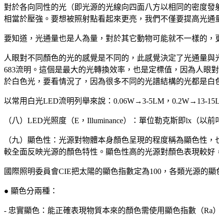
對於各向同性的光（即光源的光線向四面八方以相同的密度發射），則
相當於壓強。要想被照射點看起來更亮，我們不僅要提高光通
要知道，光通量也是人為量，對於其它動物可能就不一樣的，
人眼對不同顏色的光的感覺是不同的，此感覺決定了光通量與光功率的
683流明。這個是最大的光轉換效率，也是定標值，因為人眼對5
於白色光，要看情況了，因為很多不同的光譜結構的光都是白
以常用白光LED流明列舉來說：0.06W→3-5LM，0.2W→13-1
（八）LED光照度（E，Illuminance）：單位勒克斯即lx
（九）顯色性：光源對物體本身顏色呈現的程度稱為顯色性，
較全面反映光源的顏色特性。顯色性高的光源對顏色表現較好
國際照明委員會CIE把太陽的顯色指數定為100，各類光源的顯色
● 顯色分兩種：
- 忠實顯色：能正確表現物質本來的顏色需使用顯色指數（Ra