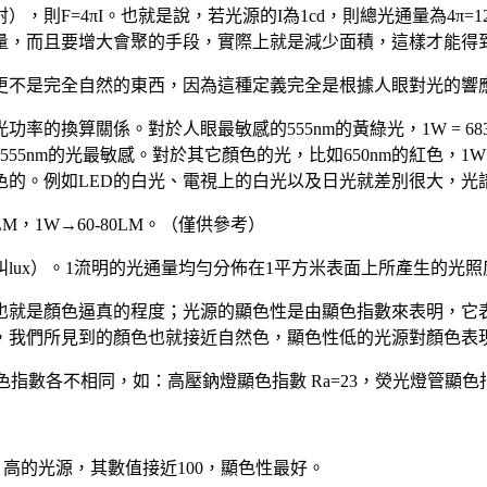
F=4πI。也就是說，若光源的I為1cd，則總光通量為4π=1
量，而且要增大會聚的手段，實際上就是減少面積，這樣才能得
更不是完全自然的東西，因為這種定義完全是根據人眼對光的響
換算關係。對於人眼最敏感的555nm的黃綠光，1W = 683
55nm的光最敏感。對於其它顏色的光，比如650nm的紅色，
色的。例如LED的白光、電視上的白光以及日光就差別很大，光
5LM，1W→60-80LM。（僅供參考）
（以前叫lux）。1流明的光通量均勻分佈在1平方米表面上所產生的光
也就是顏色逼真的程度；光源的顯色性是由顯色指數來表明，它
，我們所見到的顏色也就接近自然色，顯色性低的光源對顏色表
指數各不相同，如：高壓鈉燈顯色指數 Ra=23，熒光燈管顯色指數
）高的光源，其數值接近100，顯色性最好。