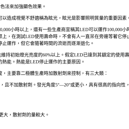
加色法來加強顯色效果。
可以造成視覺不舒適稱為眩光，眩光是影響照明質量的重要因素
,000小時以上，還有一些生產商宣稱其LED可以運作100,0
上，在測試LED使用壽命時，不會有人一直呆在旁邊等著它停止
停止運作，但它會隨著時間的流逝而逐漸退化。
，還能維持初始燈光亮度的60%以上。假定LED已達到其額定的
的熱能。熱能是LED停止運作的主要原因。
度，主要靠二極體生產時加散射劑來控制，有三大類：
，且不加散射劑。發光角度5°—20°或更小，具有很高的指向
或更大，散射劑的量較大。