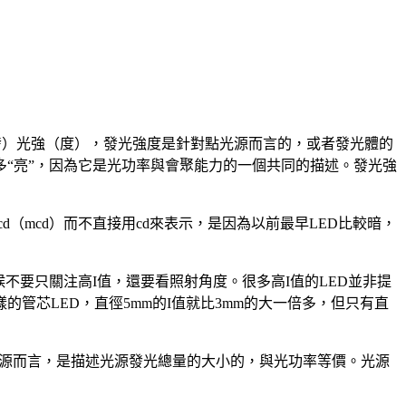
的（發）光強（度），發光強度是針對點光源而言的，或者發光體的
“亮”，因為它是光功率與會聚能力的一個共同的描述。發光強
D用毫cd（mcd）而不直接用cd來表示，是因為以前最早LED比較暗，
不要只關注高I值，還要看照射角度。很多高I值的LED並非提
管芯LED，直徑5mm的I值就比3mm的大一倍多，但只有直
對光源而言，是描述光源發光總量的大小的，與光功率等價。光源