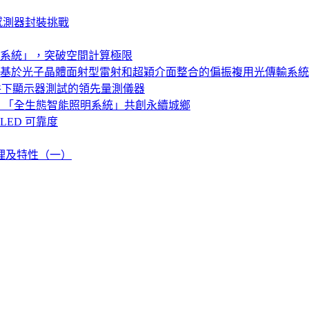
感測器封裝挑戰
系統」，突破空間計算極限
基於光子晶體面射型雷射和超穎介面整合的偏振複用光傳輸系統
特殊亮度條件下顯示器測試的領先量測儀器
，「全生態智能照明系統」共創永續城鄉
LED 可靠度
原理及特性（一）