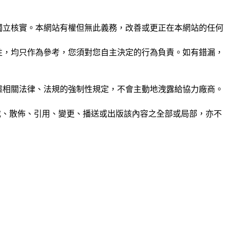
未經獨立核實。本網站有權但無此義務，改善或更正在本網站的任何
準確性，均只作為參考，您須對您自主決定的行為負責。如有錯漏，
或根據相關法律、法規的強制性規定，不會主動地洩露給協力廠商。
制、轉載、散佈、引用、變更、播送或出版該內容之全部或局部，亦不