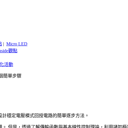
點
|
Micro LED
nside觀點
客製化活動
個簡單步驟
設計穩定電壓模式回授電路的簡單逐步方法。
錯。 但是，透過了解傳輸函數與基本線性控制理論，利用諸如極