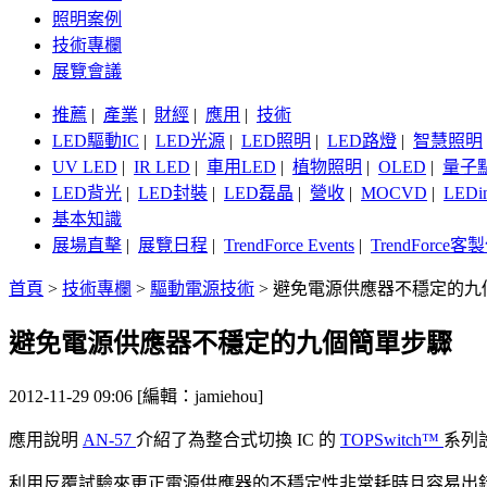
照明案例
技術專欄
展覽會議
推薦
|
產業
|
財經
|
應用
|
技術
LED驅動IC
|
LED光源
|
LED照明
|
LED路燈
|
智慧照明
UV LED
|
IR LED
|
車用LED
|
植物照明
|
OLED
|
量子
LED背光
|
LED封裝
|
LED磊晶
|
營收
|
MOCVD
|
LEDi
基本知識
展場直擊
|
展覽日程
|
TrendForce Events
|
TrendForce
首頁
>
技術專欄
>
驅動電源技術
>
避免電源供應器不穩定的九
避免電源供應器不穩定的九個簡單步驟
2012-11-29 09:06 [編輯：jamiehou]
應用說明
AN-57
介紹了為整合式切換 IC 的
TOPSwitch™
系列
利用反覆試驗來更正電源供應器的不穩定性非常耗時且容易出