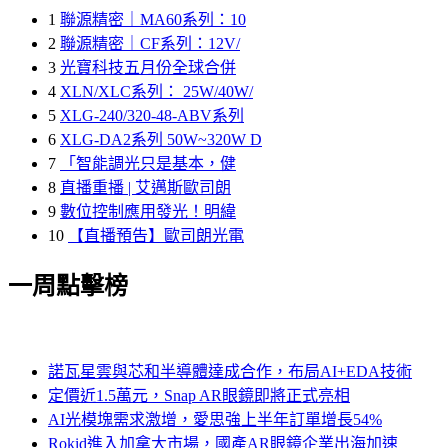
1
聯源精密｜MA60系列：10
2
聯源精密｜CF系列：12V/
3
光寶科技五月份全球合併
4
XLN/XLC系列： 25W/40W/
5
XLG-240/320-48-ABV系列
6
XLG-DA2系列 50W~320W D
7
「智能調光只是基本，健
8
直播重播 | 艾邁斯歐司朗
9
數位控制應用發光！明緯
10
【直播預告】歐司朗光電
一周點擊榜
諾瓦星雲與芯和半導體達成合作，布局AI+EDA技術
定價近1.5萬元，Snap AR眼鏡即將正式亮相
AI光模塊需求激增，愛思強上半年訂單增長54%
Rokid進入加拿大市場，國產AR眼鏡企業出海加速