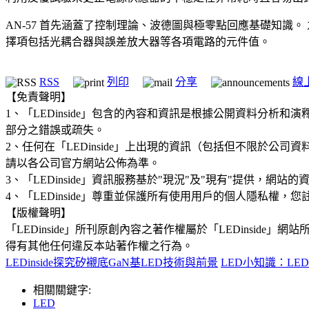
AN-57 首先涵蓋了控制理論、波德圖與極零點回應基礎知識。
擇項包括光耦合器與誤差放大器等各項電路的元件值。
RSS
列印
分享
線
【免責聲明】
1、「LEDinside」包含的內容和資訊是根據公開資料分
部分之錯誤或疏失。
2、任何在「LEDinside」上出現的資訊（包括但不限於
請以各公司官方網站公佈為準。
3、「LEDinside」資訊服務基於"現況"及"現有"提供，網
4、「LEDinside」尊重並保護所有使用用戶的個人隱私
【版權聲明】
「LEDinside」所刊原創內容之著作權屬於「LEDins
得有其他任何違反本站著作權之行為。
LEDinside探究矽襯底GaN基LED技術與前景
LED小知識：LE
相關關鍵字:
LED