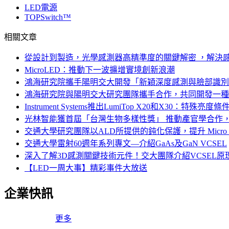
LED電源
TOPSwitch™
相關文章
從設計到製造，光學感測器高精準度的關鍵解密 ，解決
MicroLED：推動下一波擴增實境創新浪潮
鴻海研究院攜手陽明交大開發「新穎深度感測與臉部識別
鴻海研究院與陽明交大研究團隊攜手合作，共同開發一種
Instrument Systems推出LumiTop X20和X30：
光林智能獲首屆「台灣生物多樣性獎」 推動產官學合作
交通大學研究團隊以ALD所提供的鈍化保護，提升 Micro 
交通大學雷射60週年系列專文—介紹GaAs及GaN VCSEL
深入了解3D感測關鍵技術元件！交大團隊介紹VCSEL
【LED一周大事】精彩事件大放送
企業快訊
更多