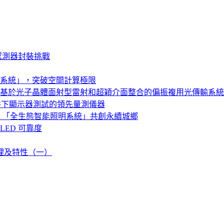
感測器封裝挑戰
系統」，突破空間計算極限
基於光子晶體面射型雷射和超穎介面整合的偏振複用光傳輸系統
特殊亮度條件下顯示器測試的領先量測儀器
，「全生態智能照明系統」共創永續城鄉
LED 可靠度
原理及特性（一）