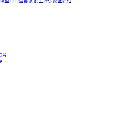
球型LED螢幕 將於上海徐家匯亮相
芯片
學