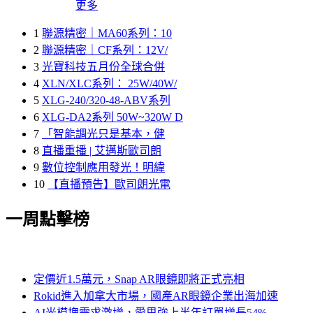
更多
1
聯源精密｜MA60系列：10
2
聯源精密｜CF系列：12V/
3
光寶科技五月份全球合併
4
XLN/XLC系列： 25W/40W/
5
XLG-240/320-48-ABV系列
6
XLG-DA2系列 50W~320W D
7
「智能調光只是基本，健
8
直播重播 | 艾邁斯歐司朗
9
數位控制應用發光！明緯
10
【直播預告】歐司朗光電
一周點擊榜
定價近1.5萬元，Snap AR眼鏡即將正式亮相
Rokid進入加拿大市場，國產AR眼鏡企業出海加速
AI光模塊需求激增，愛思強上半年訂單增長54%