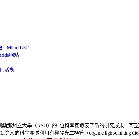
點
|
Micro LED
nside觀點
客製化活動
故事，美國亞利桑那州立大學（ASU）的2位科學家發表了新的研究成
 Li等人的科學團隊利用有機發光二極管（organic light-emitt