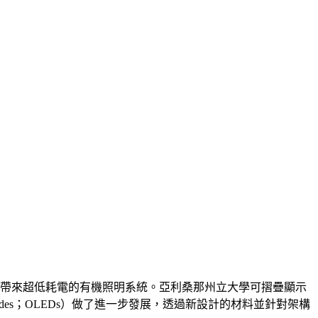
果，可望帶來超低耗電的有機照明系統。亞利桑那州立大學可摺疊顯示
ing diodes；OLEDs）做了進一步發展，透過新設計的材料並針對架構