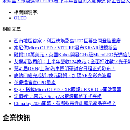
禾伸堂、聚鼎進軍LED市場 下半年各自將大顯神通
郁金香巨大
相關關鍵字:
OLED
相關文章
西南地區首家，利亞德煥影島LED巨幕空間登陸重慶
索尼供Micro OLED，VITURE發布XR/AR眼鏡新品
融資210萬美元，英國Kubos開發GHz級MicroLED光通信
艾邁斯歐司朗：上半年營收124億元；全面押注數字光子
第41屆DVN(上海)汽車照明研討會日程正式發布！
廣納四維完成近2億元融資，加碼AR全彩光波導
英偉達官宣CPO量產
93g、搭載Micro OLED，XR眼鏡URXR One開啟眾籌
定價近1.5萬元，Snap AR眼鏡即將正式亮相
ChinaJoy 2026開幕，有哪些高性能顯示產品亮相？
企業快訊