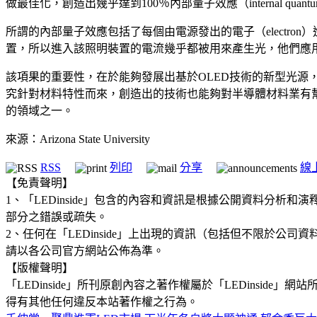
做最佳化，創造出幾乎達到100％內部量子效應（internal quantum
所謂的內部量子效應包括了每個由電源發出的電子（electron）進
置，所以進入該照明裝置的電流幾乎都被用來產生光，他們應
該項果的重要性，在於能夠發展出基於OLED技術的新型光
究針對材料特性而來，創造出的技術也能夠對半導體材料業有幫助，打造出低耗能的
的領域之一。
來源：Arizona State University
RSS
列印
分享
線
【免責聲明】
1、「LEDinside」包含的內容和資訊是根據公開資料分
部分之錯誤或疏失。
2、任何在「LEDinside」上出現的資訊（包括但不限於
請以各公司官方網站公佈為準。
【版權聲明】
「LEDinside」所刊原創內容之著作權屬於「LEDins
得有其他任何違反本站著作權之行為。