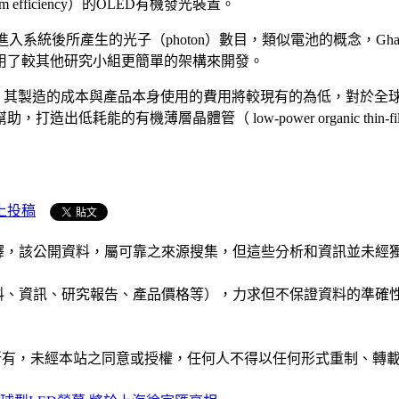
 efficiency）的OLED有機發光裝置。
入系統後所產生的光子（photon）數目，類似電池的概念，Ghas
用了較其他研究小組更簡單的架構來開發。
源，其製造的成本與產品本身使用的費用將較現有的為低，對於全
有機薄層晶體管（ low-power organic thin-film t
上投稿
析和演釋，該公開資料，屬可靠之來源搜集，但這些分析和資訊並
公司資料、資訊、研究報告、產品價格等），力求但不保證資料的
ide」網站所有，未經本站之同意或授權，任何人不得以任何形式重