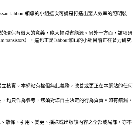
san Jabbour領導的小組這次可說是打造出驚人效率的照明裝
球的環保有很大的意義，能大幅減省能源。另外一方面，該項研
ransistors），這也正是Jabbour和Li的小組目前正在著力研究
未經獨立核實。本網站有權但無此義務，改善或更正在本網站的任何
準確性，均只作為參考，您須對您自主決定的行為負責。如有錯漏，
制、轉載、散佈、引用、變更、播送或出版該內容之全部或局部，亦不