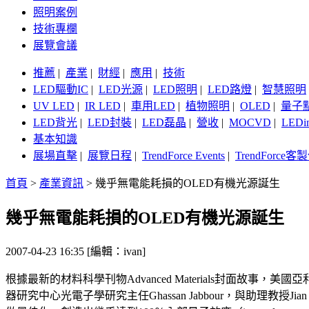
照明案例
技術專欄
展覽會議
推薦
|
產業
|
財經
|
應用
|
技術
LED驅動IC
|
LED光源
|
LED照明
|
LED路燈
|
智慧照明
UV LED
|
IR LED
|
車用LED
|
植物照明
|
OLED
|
量子
LED背光
|
LED封裝
|
LED磊晶
|
營收
|
MOCVD
|
LEDi
基本知識
展場直擊
|
展覽日程
|
TrendForce Events
|
TrendForce
首頁
>
產業資訊
>
幾乎無電能耗損的OLED有機光源誕生
幾乎無電能耗損的OLED有機光源誕生
2007-04-23 16:35 [編輯：ivan]
根據最新的材料科學刊物Advanced Materials封面
器研究中心光電子學研究主任Ghassan Jabbour，與助理教授Jian