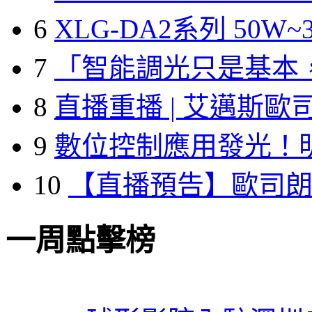
6
XLG-DA2系列 50W~3
7
「智能調光只是基本
8
直播重播 | 艾邁斯歐
9
數位控制應用發光！
10
【直播預告】歐司
一周點擊榜