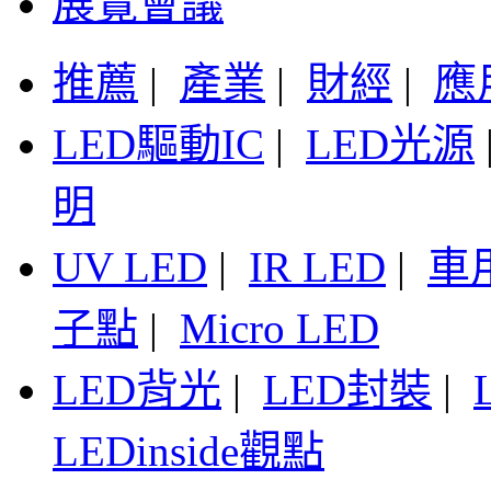
展覽會議
推薦
|
產業
|
財經
|
應
LED驅動IC
|
LED光源
明
UV LED
|
IR LED
|
車
子點
|
Micro LED
LED背光
|
LED封裝
|
LEDinside觀點