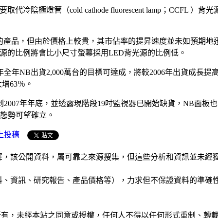
極燈管（cold cathode fluorescent lamp；CC
光源的產品，但由於價格上較貴，其市佔率的提昇速度並未如預期地迅速
光源的比例將會比小尺寸螢幕採用LED背光源的比例低。
全年NB出貨2,000萬台的目標可達成，將較2006年出貨成長提
大增63％。
2007年年底，並透露現階段19吋監視器已開始缺貨，NB面
價態勢可望確立。
上投稿
析和演釋，該公開資料，屬可靠之來源搜集，但這些分析和資訊並
公司資料、資訊、研究報告、產品價格等），力求但不保證資料的
ide」網站所有，未經本站之同意或授權，任何人不得以任何形式重