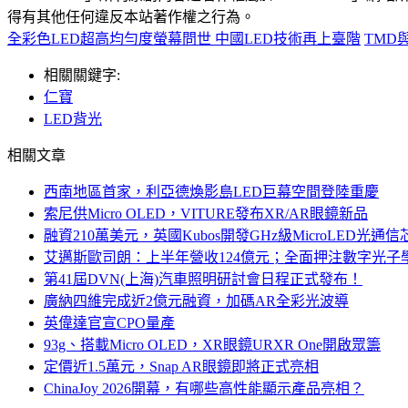
得有其他任何違反本站著作權之行為。
全彩色LED超高均勻度螢幕問世 中國LED技術再上臺階
TMD
相關關鍵字:
仁寶
LED背光
相關文章
西南地區首家，利亞德煥影島LED巨幕空間登陸重慶
索尼供Micro OLED，VITURE發布XR/AR眼鏡新品
融資210萬美元，英國Kubos開發GHz級MicroLED光通信
艾邁斯歐司朗：上半年營收124億元；全面押注數字光子
第41屆DVN(上海)汽車照明研討會日程正式發布！
廣納四維完成近2億元融資，加碼AR全彩光波導
英偉達官宣CPO量產
93g、搭載Micro OLED，XR眼鏡URXR One開啟眾籌
定價近1.5萬元，Snap AR眼鏡即將正式亮相
ChinaJoy 2026開幕，有哪些高性能顯示產品亮相？