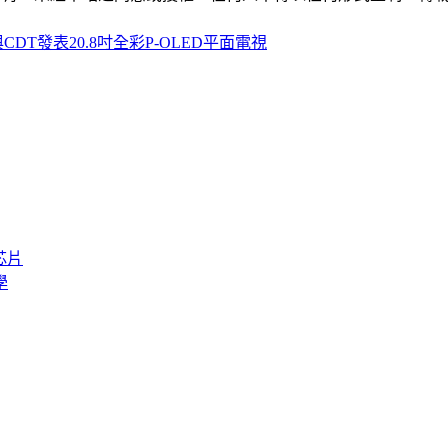
與CDT發表20.8吋全彩P-OLED平面電視
芯片
學