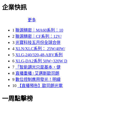
企業快訊
更多
1
聯源精密｜MA60系列：10
2
聯源精密｜CF系列：12V/
3
光寶科技五月份全球合併
4
XLN/XLC系列： 25W/40W/
5
XLG-240/320-48-ABV系列
6
XLG-DA2系列 50W~320W D
7
「智能調光只是基本，健
8
直播重播 | 艾邁斯歐司朗
9
數位控制應用發光！明緯
10
【直播預告】歐司朗光電
一周點擊榜