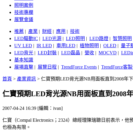
照明案例
技術專欄
展覽會議
推薦
|
產業
|
財經
|
應用
|
技術
LED驅動IC
|
LED光源
|
LED照明
|
LED路燈
|
智慧照明
UV LED
|
IR LED
|
車用LED
|
植物照明
|
OLED
|
量子
LED背光
|
LED封裝
|
LED磊晶
|
營收
|
MOCVD
|
LEDi
基本知識
展場直擊
|
展覽日程
|
TrendForce Events
|
TrendForce
首頁
>
產業資訊
>
仁寶預期LED背光源NB用面板直到2008
仁寶預期LED背光源NB用面板直到200
2007-04-24 16:39 [編輯：ivan]
仁寶（Compal Electronics；2324）總經理陳瑞聰
也極為有限。