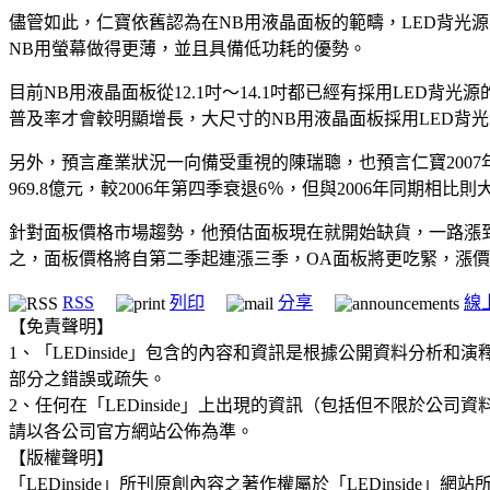
儘管如此，仁寶依舊認為在NB用液晶面板的範疇，LED背光源要取代冷陰
NB用螢幕做得更薄，並且具備低功耗的優勢。
目前NB用液晶面板從12.1吋～14.1吋都已經有採用LED背
普及率才會較明顯增長，大尺寸的NB用液晶面板採用LED背
另外，預言產業狀況一向備受重視的陳瑞聰，也預言仁寶2007年
969.8億元，較2006年第四季衰退6％，但與2006年同期相比則
針對面板價格市場趨勢，他預估面板現在就開始缺貨，一路漲到
之，面板價格將自第二季起連漲三季，OA面板將更吃緊，漲
RSS
列印
分享
線
【免責聲明】
1、「LEDinside」包含的內容和資訊是根據公開資料分
部分之錯誤或疏失。
2、任何在「LEDinside」上出現的資訊（包括但不限於
請以各公司官方網站公佈為準。
【版權聲明】
「LEDinside」所刊原創內容之著作權屬於「LEDins