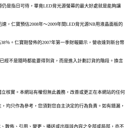
FL ）背光源仍是指日可待，畢竟LED背光源螢幕的最大好處就是能夠讓
，仁寶預估2008年～2009年間LED背光源NB用液晶面板的
高38％。仁寶剛發佈的2007年第一季財報顯示，營收達到新台幣
板也已經不是隨時都能要得到貨，而是進入計劃訂貨的階段。換言
未經獨立核實。本網站有權但無此義務，改善或更正在本網站的任何
準確性，均只作為參考，您須對您自主決定的行為負責。如有錯漏，
制、轉載、散佈、引用、變更、播送或出版該內容之全部或局部，亦不